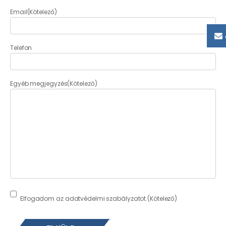
Email
(Kötelező)
Telefon
Egyéb megjegyzés
(Kötelező)
Consent
(Kötelező)
Elfogadom az adatvédelmi szabályzatot.
(Kötelező)