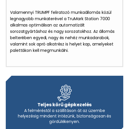
Valamennyi TRUMPF feliratozó munkaállomás közül
legnagyobb munkaterével a TruMark Station 7000
alkalmas optimálisan az automatizált
sorozatgyártáshoz és nagy sorozatokhoz. Az állomás
belterében egyedi, nagy és nehéz munkadarabok,
valamint sok apró alkatrész is helyet kap, amelyeket
palettákon kell megmunkálni.
Teljes körű gépkezelés
A felméréstől a szállításon át az üzembe
helyezésig mindent intézünk, biztonságosan és
gördülékenyen.