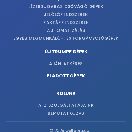
LÉZERSUGARAS CSŐVÁGÓ GÉPEK
JELÖLŐRENDSZEREK
RAKTÁRRENDSZEREK
AUTOMATIZÁLÁS
EGYÉB MEGMUNKÁLÓ-, ÉS FORGÁCSOLÓGÉPEK
ÚJ TRUMPF GÉPEK
AJÁNLATKÉRÉS
ELADOTT GÉPEK
RÓLUNK
A-Z SZOLGÁLTATÁSAINK
BEMUTATKOZÁS
© 2025 wolfberg.eu