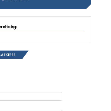
ereltség:
LATKÉRÉS