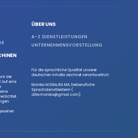
ÜBER UNS
A–Z DIENSTLEISTUNGEN
GE
UNTERNEHMENSVORSTELLUNG
CHINEN
Für die sprachliche Qualität unserer
deutschen Inhalte zeichnet verantwortlich:
ck der
 auf eine
Monika M.Dille, BA MA, freiberufliche
e
Sprachdienstleisterin (
eine
dille.monika@gmail.com
).
rzichtet.
ungen
gesehen