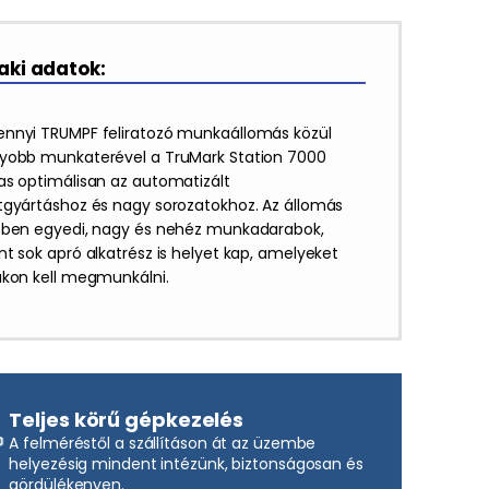
ki adatok:
nnyi TRUMPF feliratozó munkaállomás közül
yobb munkaterével a TruMark Station 7000
as optimálisan az automatizált
tgyártáshoz és nagy sorozatokhoz. Az állomás
ében egyedi, nagy és nehéz munkadarabok,
t sok apró alkatrész is helyet kap, amelyeket
ákon kell megmunkálni.
Teljes körű gépkezelés
A felméréstől a szállításon át az üzembe
helyezésig mindent intézünk, biztonságosan és
gördülékenyen.