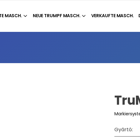
E MASCH.
NEUE TRUMPF MASCH.
VERKAUFTE MASCH.
Tru
Markiersys
Gyártó: