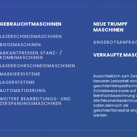
GEBRAUCHTMASCHINEN
NEUE TRUMPF
MASCHINEN
LASERSCHNEIDMASCHINEN
ANGEBOTSANFRA
BIEGEMASCHINEN
ABKANTPRESSEN STANZ- /
VERKAUFTE MAS
KOMBIMASCHINEN
LASERROHRSCHNEIDMASCHINEN
MARKIERSYSTEME
Ausschließlich zum Zwe
besseren Lesbarkeit wird
LAGERSYSTEME
geschlechterspezifisch
AUTOMATISIERUNG
Schreibweise sowie auf 
Mehrfachbezeichnung ve
WEITERE BEARBEITUNGS- UND
Alle Personenbezeichn
ZERSPANUNGSMASCHINEN
sollen dennoch als
geschlechtsneutral an
werden.