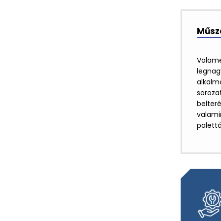
Műsza
Valame
legnag
alkalm
soroza
belter
valamin
palett