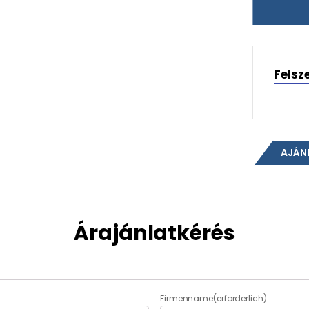
Felsz
AJÁN
Árajánlatkérés
Firmenname
(erforderlich)