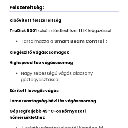
Felszereltség:
Kibővített felszereltség
TruDisk 8001
külső szilárdtestlézer 1 LLK‑leágazással
Tartalmazza a
Smart Beam Control
‑t
Kiegészítő vágáscsomagok
Highspeed Eco vágáscsomag
Nagy sebességű vágás alacsony
gázfogyasztással
Sűrített levegős vágás
Lemezvastagság‑bővítés vágáscsomag
Gép legfeljebb 45 °C-os környezeti
hőmérséklethez