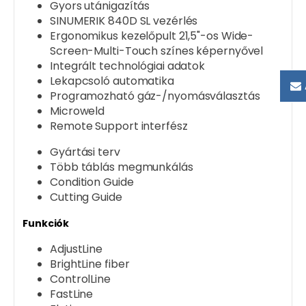
Gyors utánigazítás
SINUMERIK 840D SL vezérlés
Ergonomikus kezelőpult 21,5"-os Wide-
Screen-Multi-Touch színes képernyővel
Integrált technológiai adatok
Lekapcsoló automatika
Programozható gáz-/nyomásválasztás
Microweld
Remote Support interfész
Gyártási terv
Több táblás megmunkálás
Condition Guide
Cutting Guide
Funkciók
AdjustLine
BrightLine fiber
ControlLine
FastLine