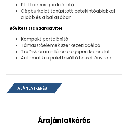
Elektromos gördülőtető
Gépburkolat tanúsított betekintőablakkal
a jobb és a bal ajtóban
Bővített standardkivitel
Kompakt portalánító
Támasztóelemek szerkezeti acélból
TruDisk áramellátása a gépen keresztül
Automatikus palettaváltó hosszirányban
AJÁNLATKÉRÉS
Árajánlatkérés