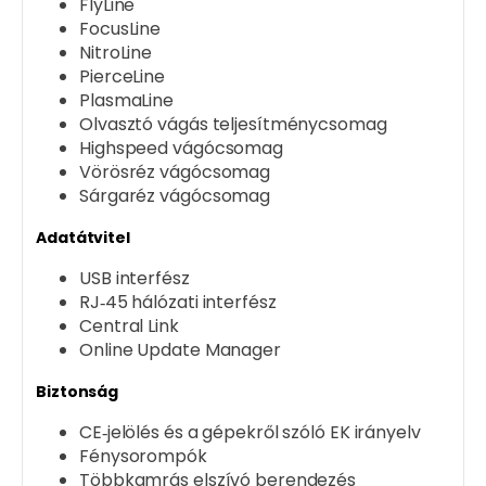
FlyLine
FocusLine
NitroLine
PierceLine
PlasmaLine
Olvasztó vágás teljesítménycsomag
Highspeed vágócsomag
Vörösréz vágócsomag
Sárgaréz vágócsomag
Adatátvitel
USB interfész
RJ‑45 hálózati interfész
Central Link
Online Update Manager
Biztonság
CE‑jelölés és a gépekről szóló EK irányelv
Fénysorompók
Többkamrás elszívó berendezés