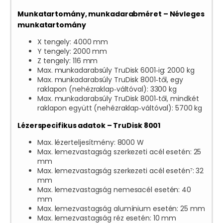
Munkatartomány, munkadarabméret – Névleges
munkatartomány
X tengely: 4000 mm
Y tengely: 2000 mm
Z tengely: 116 mm
Max. munkadarabsúly TruDisk 6001‑ig: 2000 kg
Max. munkadarabsúly TruDisk 8001‑től, egy
raklapon (nehézraklap‑váltóval): 3300 kg
Max. munkadarabsúly TruDisk 8001‑től, mindkét
raklapon együtt (nehézraklap‑váltóval): 5700 kg
Lézerspecifikus adatok – TruDisk 8001
Max. lézerteljesítmény: 8000 W
Max. lemezvastagság szerkezeti acél esetén: 25
mm
Max. lemezvastagság szerkezeti acél esetén⁷: 32
mm
Max. lemezvastagság nemesacél esetén: 40
mm
Max. lemezvastagság alumínium esetén: 25 mm
Max. lemezvastagság réz esetén: 10 mm