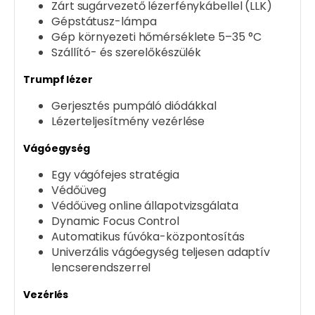
Zárt sugárvezető lézerfénykábellel (LLK)
Gépstátusz-lámpa
Gép környezeti hőmérséklete 5–35 °C
Szállító- és szerelőkészülék
Trumpf lézer
Gerjesztés pumpáló diódákkal
Lézerteljesítmény vezérlése
Vágóegység
Egy vágófejes stratégia
Védőüveg
Védőüveg online állapotvizsgálata
Dynamic Focus Control
Automatikus fúvóka-központosítás
Univerzális vágóegység teljesen adaptív
lencserendszerrel
Vezérlés