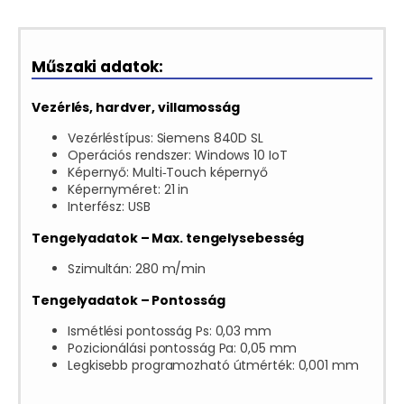
Műszaki adatok:
Vezérlés, hardver, villamosság
Vezérléstípus: Siemens 840D SL
Operációs rendszer: Windows 10 IoT
Képernyő: Multi‑Touch képernyő
Képernyméret: 21 in
Interfész: USB
Tengelyadatok – Max. tengelysebesség
Szimultán: 280 m/min
Tengelyadatok – Pontosság
Ismétlési pontosság Ps: 0,03 mm
Pozicionálási pontosság Pa: 0,05 mm
Legkisebb programozható útmérték: 0,001 mm