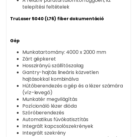
A relatív páratartalomtól függően, ld.
telepítési feltételek
TruLaser 5040 (L76) fiber dokumentáció
Gép
Munkatartomány: 4000 x 2000 mm
Zárt gépkeret
Hosszirányú szállítószalag
Gantry-hajtás lineáris közvetlen
hajtásokkal kombinálva
Hűtőberendezés a gép és a lézer számára
(víz–levegő)
Munkatér megvilágítás
Pozícionáló lézer dióda
Szóróberendezés
Automatikus fúvókatisztítás
Integrált kapcsolószekrények
Integrált szekrény