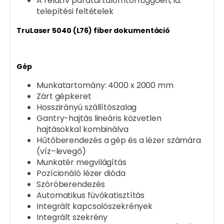
A relatív páratartalomtól függően, ld.
telepítési feltételek
TruLaser 5040 (L76) fiber dokumentáció
Gép
Munkatartomány: 4000 x 2000 mm
Zárt gépkeret
Hosszirányú szállítószalag
Gantry-hajtás lineáris közvetlen
hajtásokkal kombinálva
Hűtőberendezés a gép és a lézer számára
(víz–levegő)
Munkatér megvilágítás
Pozícionáló lézer dióda
Szóróberendezés
Automatikus fúvókatisztítás
Integrált kapcsolószekrények
Integrált szekrény