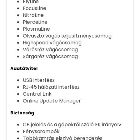
FlyLine
FocusLine
NitroLine
PierceLine
PlasmaLine
Olvasztó vágás teljesítménycsomag
Highspeed vágócsomag
Vörösréz vágócsomag
Sárgaréz vágócsomag
Adatátvitel
USB interfész
RJ‑45 hálózati interfész
Central Link
Online Update Manager
Biztonság
CE‑jelölés és a gépekről szóló EK irányelv
Fénysorompók
Többkamrás elszívó berendezés