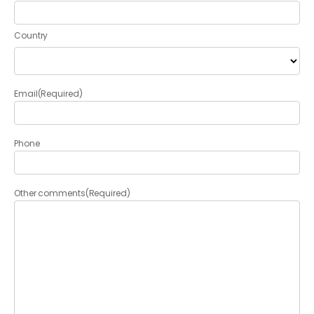
Country
Email
(Required)
Phone
Other comments
(Required)