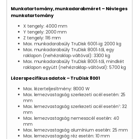
Munkatartomány, munkadarabméret – Névleges
munkatartomány
X tengely: 4000 mm
Y tengely: 2000 mm
Z tengely: 116 mm
Max. munkadarabsúly TruDisk 6001‑ig: 2000 kg
Max. munkadarabsúly TruDisk 8001‑től, egy
raklapon (nehézraklap‑váltóval): 3300 kg
Max. munkadarabsúly TruDisk 8001‑től, mindkét
raklapon együtt (nehézraklap‑váltóval): 5700 kg
Lézerspecifikus adatok – TruDisk 8001
Max. lézerteljesítmény: 8000 W
Max. lemezvastagság szerkezeti acél esetén: 25
mm
Max. lemezvastagság szerkezeti acél esetén⁷: 32
mm
Max. lemezvastagság nemesacél esetén: 40
mm
Max. lemezvastagság alumínium esetén: 25 mm
Max. lemezvastagság réz esetén: 10 mm