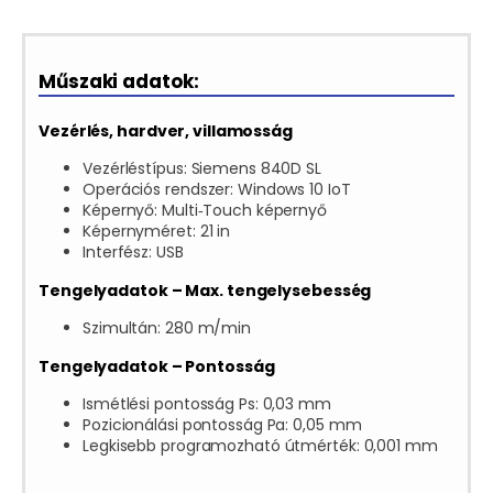
Műszaki adatok:
Vezérlés, hardver, villamosság
Vezérléstípus: Siemens 840D SL
Operációs rendszer: Windows 10 IoT
Képernyő: Multi‑Touch képernyő
Képernyméret: 21 in
Interfész: USB
Tengelyadatok – Max. tengelysebesség
Szimultán: 280 m/min
Tengelyadatok – Pontosság
Ismétlési pontosság Ps: 0,03 mm
Pozicionálási pontosság Pa: 0,05 mm
Legkisebb programozható útmérték: 0,001 mm