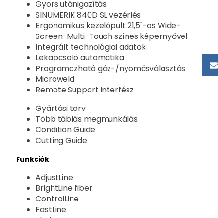
Gyors utánigazítás
SINUMERIK 840D SL vezérlés
Ergonomikus kezelőpult 21,5"-os Wide-
Screen-Multi-Touch színes képernyővel
Integrált technológiai adatok
Lekapcsoló automatika
Programozható gáz-/nyomásválasztás
Microweld
Remote Support interfész
Gyártási terv
Több táblás megmunkálás
Condition Guide
Cutting Guide
Funkciók
AdjustLine
BrightLine fiber
ControlLine
FastLine