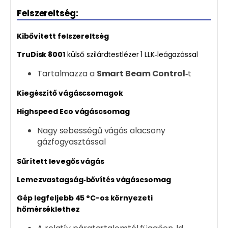
Felszereltség:
Kibővített felszereltség
TruDisk 8001
külső szilárdtestlézer 1 LLK‑leágazással
Tartalmazza a
Smart Beam Control
‑t
Kiegészítő vágáscsomagok
Highspeed Eco vágáscsomag
Nagy sebességű vágás alacsony
gázfogyasztással
Sűrített levegős vágás
Lemezvastagság‑bővítés vágáscsomag
Gép legfeljebb 45 °C-os környezeti
hőmérséklethez