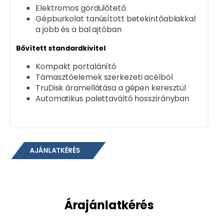
Elektromos gördülőtető
Gépburkolat tanúsított betekintőablakkal
a jobb és a bal ajtóban
Bővített standardkivitel
Kompakt portalánító
Támasztóelemek szerkezeti acélból
TruDisk áramellátása a gépen keresztül
Automatikus palettaváltó hosszirányban
AJÁNLATKÉRÉS
Árajánlatkérés