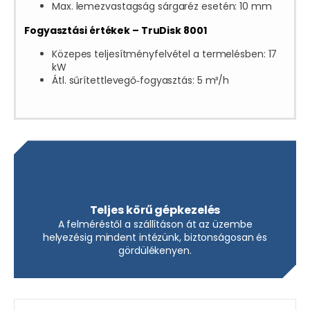
Max. lemezvastagság sárgaréz esetén: 10 mm
Fogyasztási értékek – TruDisk 8001
Közepes teljesítményfelvétel a termelésben: 17
kW
Átl. sűrítettlevegő‑fogyasztás: 5 m³/h
Teljes körű gépkezelés
A felméréstől a szállításon át az üzembe
helyezésig mindent intézünk, biztonságosan és
gördülékenyen.