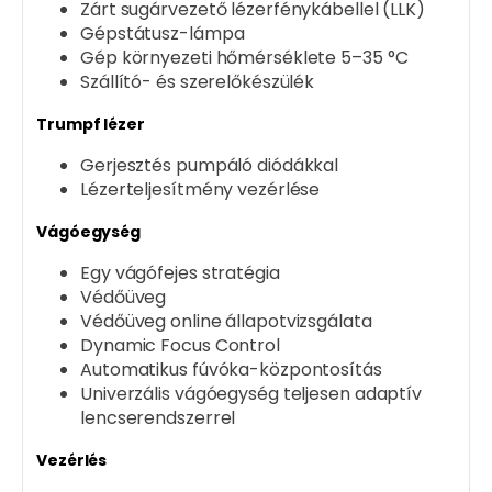
Zárt sugárvezető lézerfénykábellel (LLK)
Gépstátusz-lámpa
Gép környezeti hőmérséklete 5–35 °C
Szállító- és szerelőkészülék
Trumpf lézer
Gerjesztés pumpáló diódákkal
Lézerteljesítmény vezérlése
Vágóegység
Egy vágófejes stratégia
Védőüveg
Védőüveg online állapotvizsgálata
Dynamic Focus Control
Automatikus fúvóka-központosítás
Univerzális vágóegység teljesen adaptív
lencserendszerrel
Vezérlés