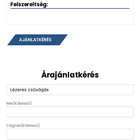
Felszereltség:
AJÁNLATKÉRÉS
Árajánlatkérés
Termék
(Kötelező)
Név
(Kötelező)
Cégnév
(Kötelező)