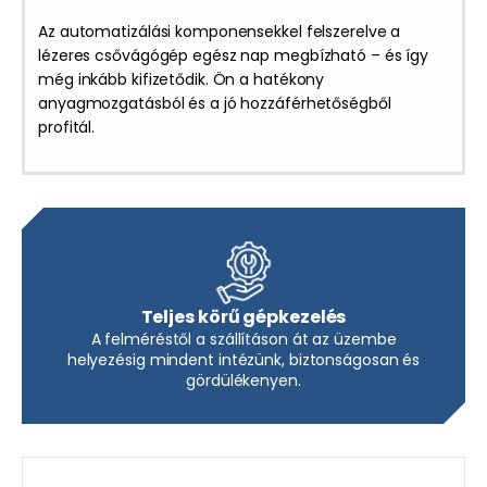
Az automatizálási komponensekkel felszerelve a
lézeres csővágógép egész nap megbízható – és így
még inkább kifizetődik. Ön a hatékony
anyagmozgatásból és a jó hozzáférhetőségből
profitál.
Teljes körű gépkezelés
A felméréstől a szállításon át az üzembe
helyezésig mindent intézünk, biztonságosan és
gördülékenyen.