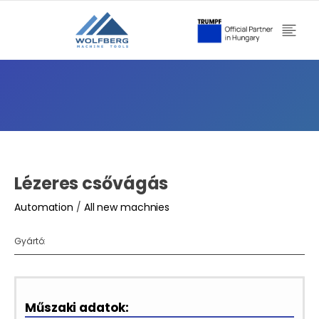
Lézeres csővágás
Automation
/
All new machnies
Gyártó:
Műszaki adatok: