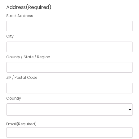
Address
(Required)
Street Address
City
County / State / Region
ZIP / Postal Code
Country
Email
(Required)