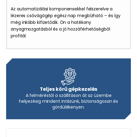
Az automatizálási komponensekkel felszerelve a
lézeres csővágógép egész nap megbízható – és így
még inkább kifizetődik. Ön a hatékony
anyagmozgatásból és a jó hozzáférhetőségből
profitál.
Teljes körű gépkezelés
A felméréstől a szállításon át az üzembe
helyezésig mindent intézünk, biztonságosan és
gördülékenyen.