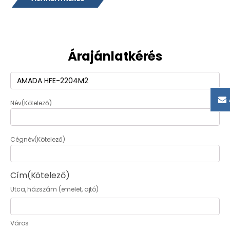
Árajánlatkérés
Termék
(Kötelező)
Név
(Kötelező)
Cégnév
(Kötelező)
Cím
(Kötelező)
Utca, házszám (emelet, ajtó)
Város