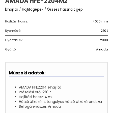
AMADA HFE-2204M2
Élhajlító
/
Hajlítógépek
/
Összes használt gép
Hajlítási hossz:
4000 mm
Nyomóerő:
220 t
Gyártási év:
2008
Gyártó:
Amada
Műszaki adatok:
AMADA HFE2204 élhajlító
Préselési erő: 220 t
Hajlítási hossz: 4 m
Hátsó ütköző: 4 tengelyes hátsó ütközőrendszer
Befogórendszer: Amada