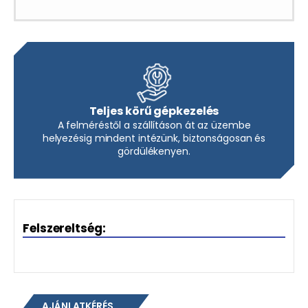
Teljes körű gépkezelés
A felméréstől a szállításon át az üzembe
helyezésig mindent intézünk, biztonságosan és
gördülékenyen.
Felszereltség:
AJÁNLATKÉRÉS