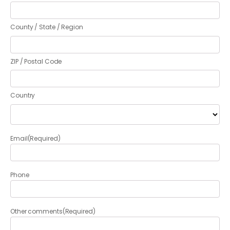
County / State / Region
ZIP / Postal Code
Country
Email
(Required)
Phone
Other comments
(Required)