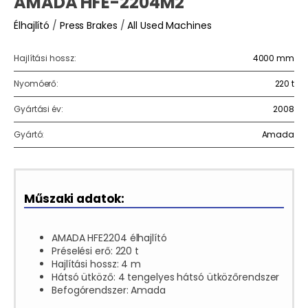
AMADA HFE-2204M2
Élhajlító
/
Press Brakes
/
All Used Machines
Hajlítási hossz:
4000 mm
Nyomóerő:
220 t
Gyártási év:
2008
Gyártó:
Amada
Műszaki adatok:
AMADA HFE2204 élhajlító
Préselési erő: 220 t
Hajlítási hossz: 4 m
Hátsó ütköző: 4 tengelyes hátsó ütközőrendszer
Befogórendszer: Amada