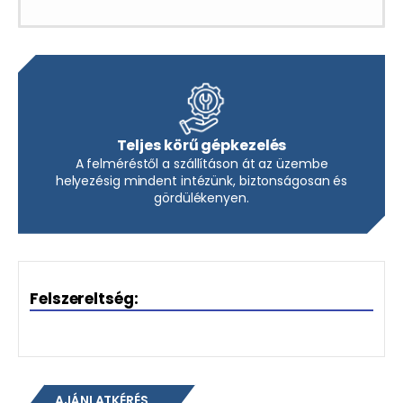
Teljes körű gépkezelés
A felméréstől a szállításon át az üzembe
helyezésig mindent intézünk, biztonságosan és
gördülékenyen.
Felszereltség:
AJÁNLATKÉRÉS