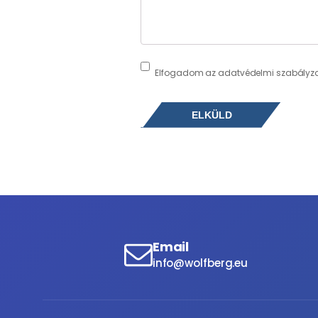
Consent
(Kötelező)
Elfogadom az adatvédelmi szabályza
Email
info@wolfberg.eu