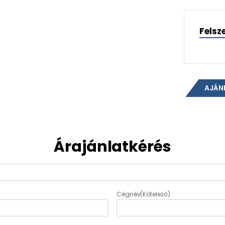
Felsz
AJÁN
Árajánlatkérés
Cégnév
(Kötelező)