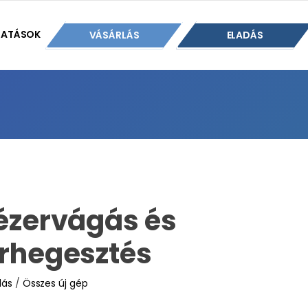
TATÁSOK
VÁSÁRLÁS
ELADÁS
lézervágás és
erhegesztés
lás
/
Összes új gép