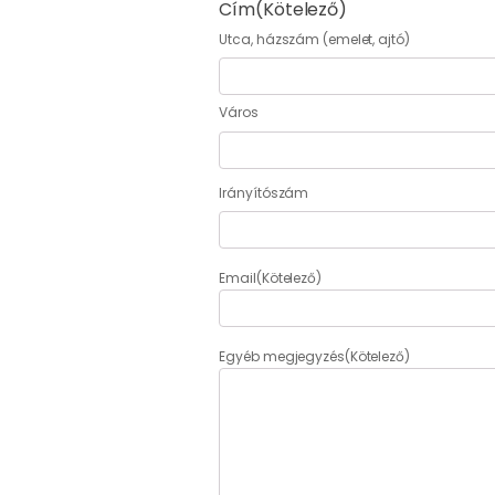
Cím
(Kötelező)
Utca, házszám (emelet, ajtó)
Város
Irányítószám
Email
(Kötelező)
Egyéb megjegyzés
(Kötelező)