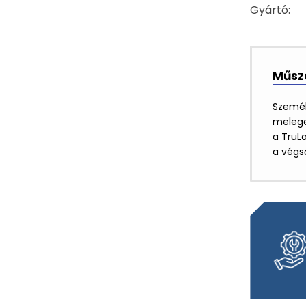
Gyártó:
Műsza
Személ
melege
a TruLa
a végs