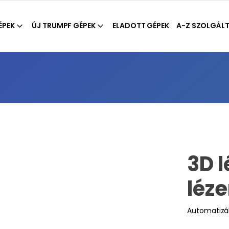
ÉPEK
ÚJ TRUMPF GÉPEK
ELADOTT GÉPEK
A-Z SZOLGÁL
3D 
léz
Automatizá