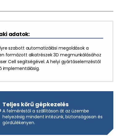
ki adatok:
yre szabott automatizálási megoldások a
n formázott alkatrészek 3D megmunkálásához
ser Cell segítségével. A helyi gyártáselemzéstől
ő implementálásig.
Teljes körű gépkezelés
A felméréstől a szállításon át az üzembe
helyezésig mindent intézünk, biztonságosan és
gördülékenyen.