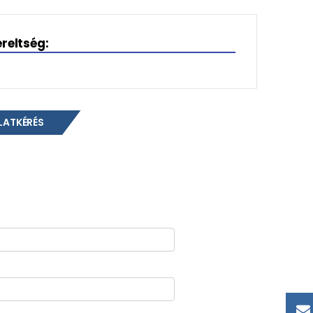
ereltség:
LATKÉRÉS