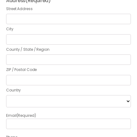
Address
(Required)
Street Address
City
County / State / Region
ZIP / Postal Code
Country
Email
(Required)