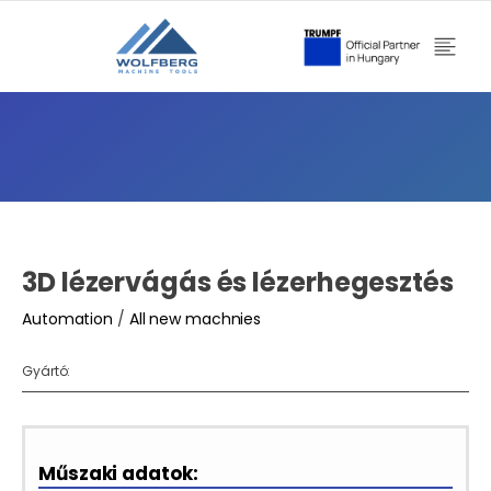
3D lézervágás és lézerhegesztés
Automation
/
All new machnies
Gyártó:
Műszaki adatok: