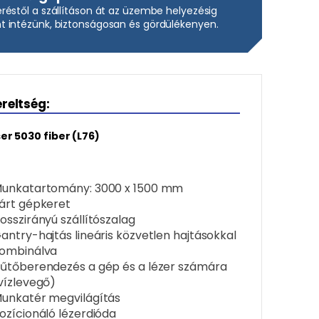
réstől a szállításon át az üzembe helyezésig
 intézünk, biztonságosan és gördülékenyen.
ereltség:
er 5030 fiber (L76)
unkatartomány: 3000 x 1500 mm
árt gépkeret
osszirányú szállítószalag
antry-hajtás lineáris közvetlen hajtásokkal
ombinálva
űtőberendezés a gép és a lézer számára
vízlevegő)
unkatér megvilágítás
ozícionáló lézerdióda