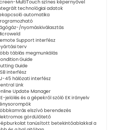
creen-MultiTouch színes képernyővel
ntegrált technológiai adatok
ekapcsoló automatika
rogramozható
ágógáz-/nyomáskiválasztás
icroweld
emote Support interfész
yártási terv
öbb táblás megmunkálás
ondition Guide
utting Guide
SB interfész
J-45 hálózati interfész
entral Link
nline Update Manager
E-jelölés és a gépekről szóló EK irányelv
énysorompók
öbbkamrás elszívó berendezés
lektromos gördülőtető
épburkolat tanúsított betekintőablakkal a
obb és a bal ajtóban