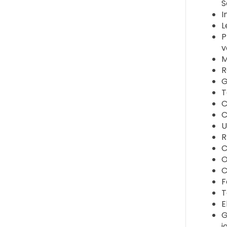
S
I
L
P
v
M
R
G
T
C
C
U
R
C
O
C
F
T
E
G
j