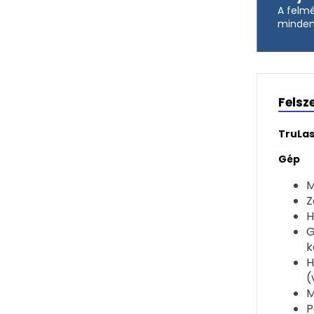
A felmé
mindent
Felsz
TruLas
Gép
M
Z
H
G
k
H
(
M
P