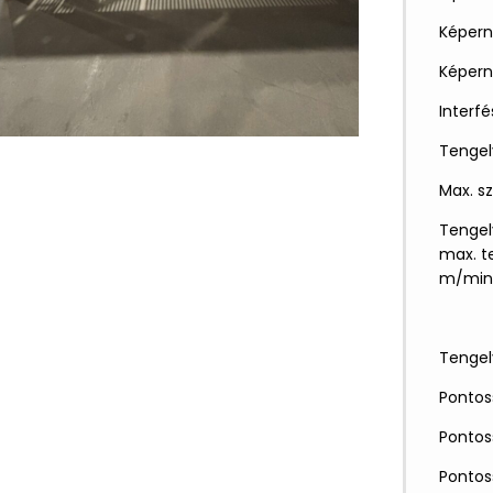
Képern
Képerny
Interfé
Tengel
Max. s
Tengel
max. t
m/min
Tengel
Pontos
Pontos
Pontos