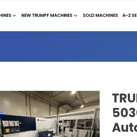
HINES
NEW TRUMPF MACHINES
SOLD MACHINES
A–Z SE
TRU
5030
Aut