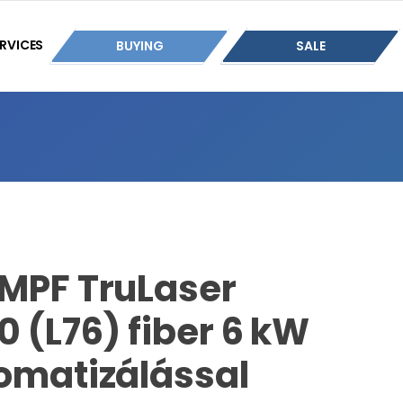
RVICES
BUYING
SALE
MPF TruLaser
 (L76) fiber 6 kW
omatizálással