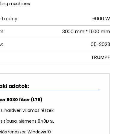
tting machines
sítmény:
6000 W
t:
3000 mm * 1500 mm
v:
05-2023
TRUMPF
ki adatok:
er 5030 fiber (L76)
s, hardver, villamos részek
és típusa: Siemens 840D SL
iós rendszer: Windows 10