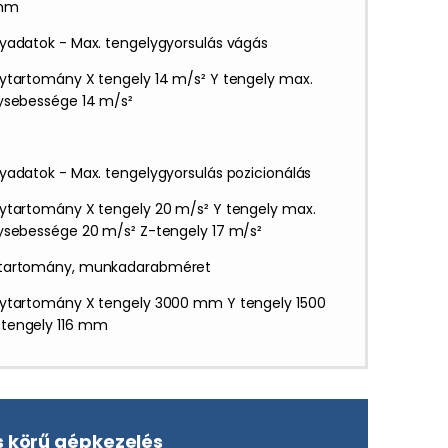
 mm
yadatok - Max. tengelygyorsulás vágás
ytartomány X tengely 14 m/s² Y tengely max.
ysebessége 14 m/s²
yadatok - Max. tengelygyorsulás pozicionálás
ytartomány X tengely 20 m/s² Y tengely max.
ysebessége 20 m/s² Z-tengely 17 m/s²
tartomány, munkadarabméret
ytartomány X tengely 3000 mm Y tengely 1500
tengely 116 mm
s körű gépkezelés