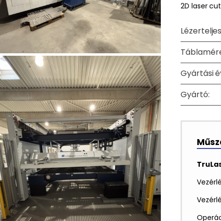
2D laser cu
Lézertelje
Táblamére
Gyártási é
Gyártó:
Műsza
TruLas
Vezérlé
Vezérl
Operác