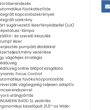
zóróberendezés
utomatikus fúvókatisztítás
ntegrált kapcsolószekrények
ntegrált szekrény
árt sugárvezető lézerfénykábellel (LLK)
épstátusz-lámpa
zállító- és szerelő készülék
rumpf lézer
erjesztés pumpáló diódákkal
ézerteljesítmény vezérlése
gy vágófejes stratégia
édőüveg
édőüveg online állapotvizsgálata
ynamic Focus Control
utomatikus fúvóka központosítás
niverzális vágóegység teljesen adaptív
encserendszerrel
yors utángyártás
INUMERIK 840D SL vezérlés
rgonomikus kezelőpult 21,5”-os Wide-