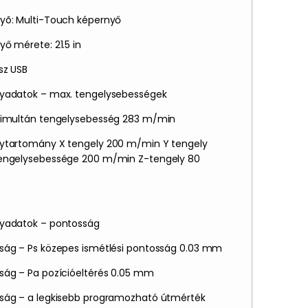
yõ: Multi-Touch képernyő
ő mérete: 21.5 in
sz USB
yadatok – max. tengelysebességek
zimultán tengelysebesség 283 m/min
ytartomány X tengely 200 m/min Y tengely
engelysebessége 200 m/min Z-tengely 80
yadatok – pontosság
ság – Ps közepes ismétlési pontosság 0.03 mm
ság – Pa pozícióeltérés 0.05 mm
ság – a legkisebb programozható útmérték