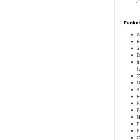
Funkc
A
B
S
D
I
f
C
D
S
F
F
F
N
P
P
O