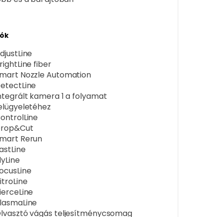
iók
djustLine
rightLine fiber
mart Nozzle Automation
etectLine
ntegrált kamera 1 a folyamat
elügyeletéhez
ontrolLine
rop&Cut
mart Rerun
astLine
lyLine
ocusLine
itroLine
ierceLine
lasmaLine
lvasztó vágás teljesítménycsomag