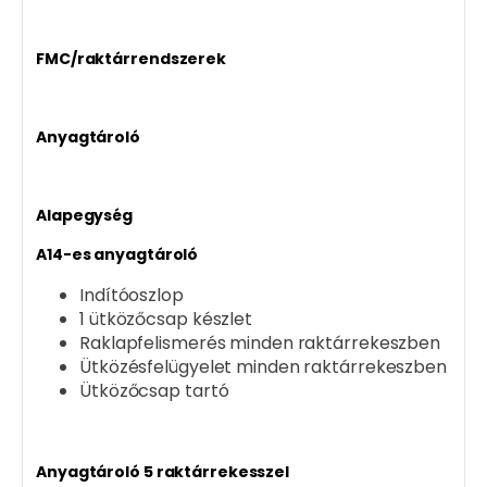
FMC/raktárrendszerek
Anyagtároló
Alapegység
A14-es anyagtároló
Indítóoszlop
1 ütközőcsap készlet
Raklapfelismerés minden raktárrekeszben
Ütközésfelügyelet minden raktárrekeszben
Ütközőcsap tartó
Anyagtároló 5 raktárrekesszel