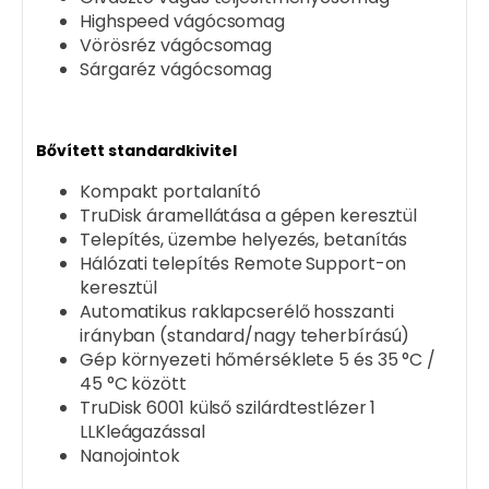
Highspeed vágócsomag
Vörösréz vágócsomag
Sárgaréz vágócsomag
Bővített standardkivitel
Kompakt portalanító
TruDisk áramellátása a gépen keresztül
Telepítés, üzembe helyezés, betanítás
Hálózati telepítés Remote Support-on
keresztül
Automatikus raklapcserélő hosszanti
irányban (standard/nagy teherbírású)
Gép környezeti hőmérséklete 5 és 35 °C /
45 °C között
TruDisk 6001 külső szilárdtestlézer 1
LLKleágazással
Nanojointok