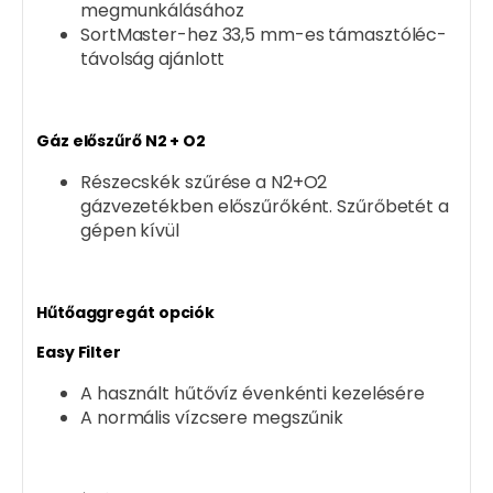
megmunkálásához
SortMaster-hez 33,5 mm-es támasztóléc-
távolság ajánlott
Gáz előszűrő N2 + O2
Részecskék szűrése a N2+O2
gázvezetékben előszűrőként. Szűrőbetét a
gépen kívül
Hűtőaggregát opciók
Easy Filter
A használt hűtővíz évenkénti kezelésére
A normális vízcsere megszűnik