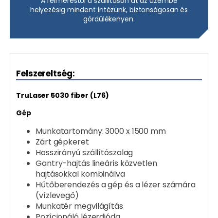
A felméréstől a szállításon át az üzembe
helyezésig mindent intézünk, biztonságosan és
gördülékenyen.
Felszereltség:
TruLaser 5030 fiber (L76)
Gép
Munkatartomány: 3000 x 1500 mm
Zárt gépkeret
Hosszirányú szállítószalag
Gantry-hajtás lineáris közvetlen
hajtásokkal kombinálva
Hűtőberendezés a gép és a lézer számára
(vízlevegő)
Munkatér megvilágítás
Pozícionáló lézerdióda