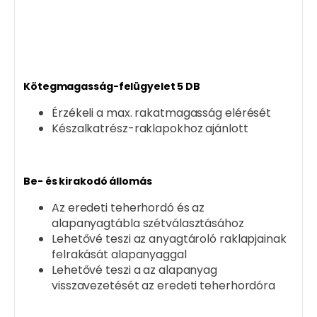
Kötegmagasság-felügyelet 5 DB
Érzékeli a max. rakatmagasság elérését
Készalkatrész-raklapokhoz ajánlott
Be- és kirakodó állomás
Az eredeti teherhordó és az
alapanyagtábla szétválasztásához
Lehetővé teszi az anyagtároló raklapjainak
felrakását alapanyaggal
Lehetővé teszi a az alapanyag
visszavezetését az eredeti teherhordóra