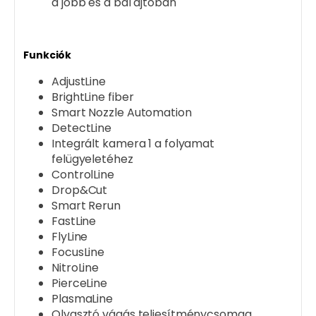
a jobb és a bal ajtóban
Funkciók
AdjustLine
BrightLine fiber
Smart Nozzle Automation
DetectLine
Integrált kamera 1 a folyamat
felügyeletéhez
ControlLine
Drop&Cut
Smart Rerun
FastLine
FlyLine
FocusLine
NitroLine
PierceLine
PlasmaLine
Olvasztó vágás teljesítménycsomag