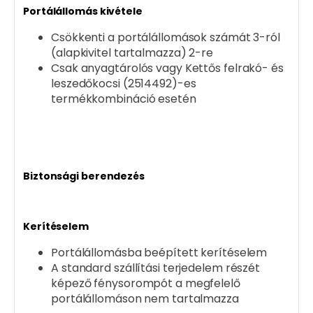
Portálállomás kivétele
Csökkenti a portálállomások számát 3-ról
(alapkivitel tartalmazza) 2-re
Csak anyagtárolós vagy Kettős felrakó- és
leszedőkocsi (2514492)-es
termékkombináció esetén
Biztonsági berendezés
Kerítéselem
Portálállomásba beépített kerítéselem
A standard szállítási terjedelem részét
képező fénysorompót a megfelelő
portálállomáson nem tartalmazza