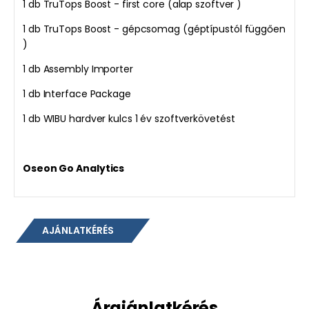
1 db TruTops Boost - first core (alap szoftver )
1 db TruTops Boost - gépcsomag (géptípustól függően
)
1 db Assembly Importer
1 db Interface Package
1 db WIBU hardver kulcs 1 év szoftverkövetést
Oseon Go Analytics
AJÁNLATKÉRÉS
Árajánlatkérés