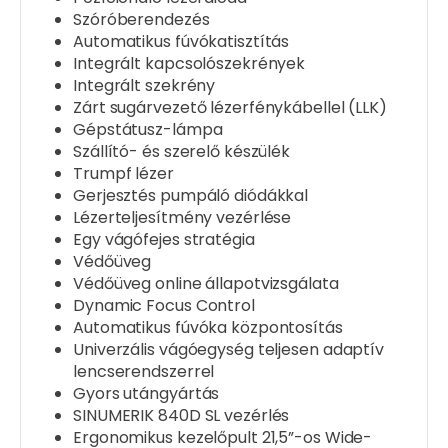
Szóróberendezés
Automatikus fúvókatisztítás
Integrált kapcsolószekrények
Integrált szekrény
Zárt sugárvezető lézerfénykábellel (LLK)
Gépstátusz-lámpa
Szállító- és szerelő készülék
Trumpf lézer
Gerjesztés pumpáló diódákkal
Lézerteljesítmény vezérlése
Egy vágófejes stratégia
Védőüveg
Védőüveg online állapotvizsgálata
Dynamic Focus Control
Automatikus fúvóka központosítás
Univerzális vágóegység teljesen adaptív
lencserendszerrel
Gyors utángyártás
SINUMERIK 840D SL vezérlés
Ergonomikus kezelőpult 21,5”-os Wide-