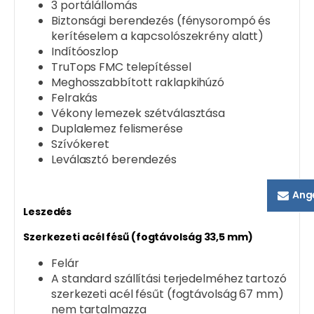
3 portálállomás
Biztonsági berendezés (fénysorompó és
kerítéselem a kapcsolószekrény alatt)
Indítóoszlop
TruTops FMC telepítéssel
Meghosszabbított raklapkihúzó
Felrakás
Vékony lemezek szétválasztása
Duplalemez felismerése
Szívókeret
Leválasztó berendezés
Ang
Leszedés
Szerkezeti acél fésű (fogtávolság 33,5 mm)
Felár
A standard szállítási terjedelméhez tartozó
szerkezeti acél fésűt (fogtávolság 67 mm)
nem tartalmazza