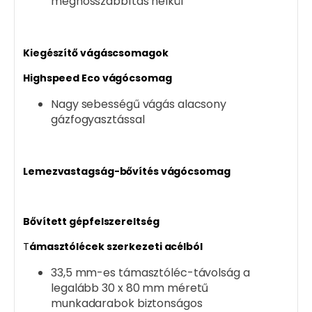
meghosszabbítás nélkül
Kiegészítő vágáscsomagok
Highspeed Eco vágócsomag
Nagy sebességű vágás alacsony
gázfogyasztással
Lemezvastagság-bővítés vágócsomag
Bővített gépfelszereltség
T
ámasztólécek szerkezeti acélból
33,5 mm-es támasztóléc-távolság a
legalább 30 x 80 mm méretű
munkadarabok biztonságos