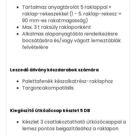
Tartalmaz anyagtárolót 5 raklappal +
raklap-rekeszekkel (1 - 5. raklap-rekesz =
90 mm-es rakatmagasság)
Max. 3 t raksúly raklaponként
Alkalmas alapanyagtábla rendelkezésre
bocsátására és/vagy vágott lemeztáblák
felvételére
Leszedő állvány készdarabok számára
Palettafenék készalkatrész-raklaphoz
Targoncakompatibilis
Kiegészítő ütközőcsap készlet 5 DB
Készlet 3 csatlakoztatható ütközőcsappal a
lemez pontos beigazításához a raklapon