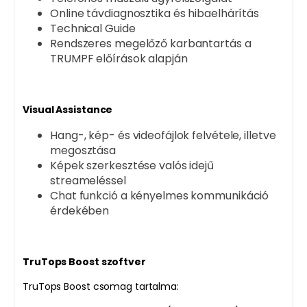
Online távdiagnosztika és hibaelhárítás
Technical Guide
Rendszeres megelőző karbantartás a
TRUMPF előírások alapján
Visual Assistance
Hang-, kép- és videofájlok felvétele, illetve
megosztása
Képek szerkesztése valós idejű
streameléssel
Chat funkció a kényelmes kommunikáció
érdekében
TruTops Boost szoftver
TruTops Boost csomag tartalma: