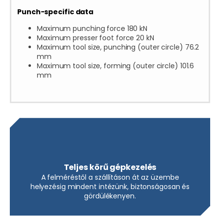
Punch-specific data
Maximum punching force 180 kN
Maximum presser foot force 20 kN
Maximum tool size, punching (outer circle) 76.2
mm
Maximum tool size, forming (outer circle) 101.6
mm
Teljes körű gépkezelés
A felméréstől a szállításon át az üzembe
helyezésig mindent intézünk, biztonságosan és
gördülékenyen.