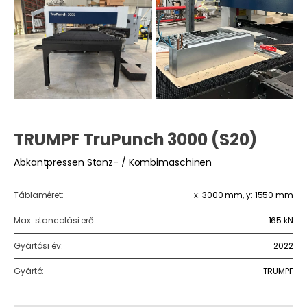
TRUMPF TruPunch 3000 (S20)
Abkantpressen Stanz- / Kombimaschinen
Táblaméret:
x: 3000 mm, y: 1550 mm
Max. stancolási erő:
165 kN
Gyártási év:
2022
Gyártó:
TRUMPF