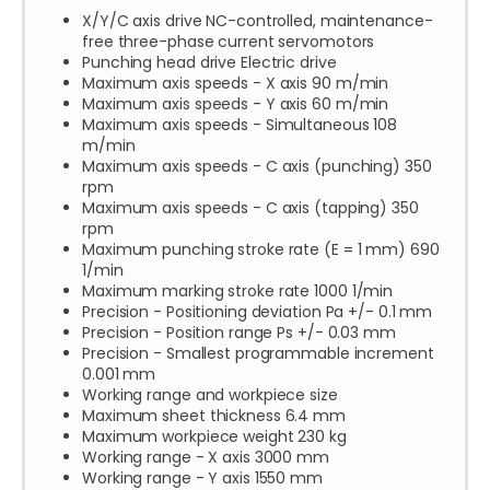
X/Y/C axis drive NC-controlled, maintenance-
free three-phase current servomotors
Punching head drive Electric drive
Maximum axis speeds - X axis 90 m/min
Maximum axis speeds - Y axis 60 m/min
Maximum axis speeds - Simultaneous 108
m/min
Maximum axis speeds - C axis (punching) 350
rpm
Maximum axis speeds - C axis (tapping) 350
rpm
Maximum punching stroke rate (E = 1 mm) 690
1/min
Maximum marking stroke rate 1000 1/min
Precision - Positioning deviation Pa +/- 0.1 mm
Precision - Position range Ps +/- 0.03 mm
Precision - Smallest programmable increment
0.001 mm
Working range and workpiece size
Maximum sheet thickness 6.4 mm
Maximum workpiece weight 230 kg
Working range - X axis 3000 mm
Working range - Y axis 1550 mm