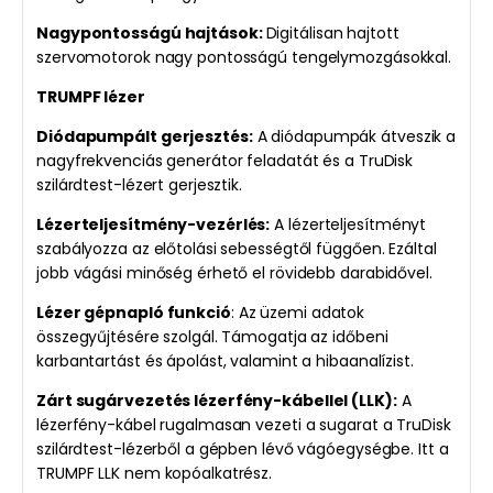
Nagypontosságú hajtások:
Digitálisan hajtott
szervomotorok nagy pontosságú tengelymozgásokkal.
TRUMPF lézer
Diódapumpált gerjesztés:
A diódapumpák átveszik a
nagyfrekvenciás generátor feladatát és a TruDisk
szilárdtest-lézert gerjesztik.
Lézerteljesítmény-vezérlés:
A lézerteljesítményt
szabályozza az előtolási sebességtől függően. Ezáltal
jobb vágási minőség érhető el rövidebb darabidővel.
Lézer gépnapló funkció
: Az üzemi adatok
összegyűjtésére szolgál. Támogatja az időbeni
karbantartást és ápolást, valamint a hibaanalízist.
Zárt sugárvezetés lézerfény-kábellel (LLK):
A
lézerfény-kábel rugalmasan vezeti a sugarat a TruDisk
szilárdtest-lézerből a gépben lévő vágóegységbe. Itt a
TRUMPF LLK nem kopóalkatrész.