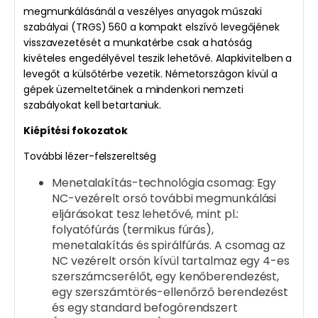
megmunkálásánál a veszélyes anyagok műszaki
szabályai (TRGS) 560 a kompakt elszívó levegőjének
visszavezetését a munkatérbe csak a hatóság
kivételes engedélyével teszik lehetővé. Alapkivitelben a
levegőt a külsőtérbe vezetik. Németországon kívül a
gépek üzemeltetőinek a mindenkori nemzeti
szabályokat kell betartaniuk.
Kiépítési fokozatok
További lézer-felszereltség
Menetalakítás-technológia csomag: Egy
NC-vezérelt orsó további megmunkálási
eljárásokat tesz lehetővé, mint pl.:
folyatófúrás (termikus fúrás),
menetalakítás és spirálfúrás. A csomag az
NC vezérelt orsón kívül tartalmaz egy 4-es
szerszámcserélőt, egy kenőberendezést,
egy szerszámtörés-ellenőrző berendezést
és egy standard befogórendszert