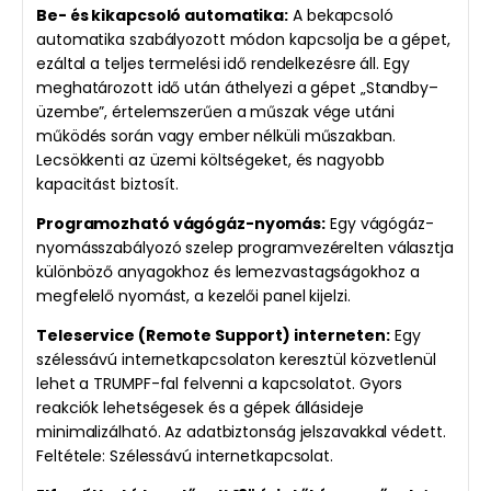
Be- és kikapcsoló automatika:
A bekapcsoló
automatika szabályozott módon kapcsolja be a gépet,
ezáltal a teljes termelési idő rendelkezésre áll. Egy
meghatározott idő után áthelyezi a gépet „Standby–
üzembe”, értelemszerűen a műszak vége utáni
működés során vagy ember nélküli műszakban.
Lecsökkenti az üzemi költségeket, és nagyobb
kapacitást biztosít.
Programozható vágógáz-nyomás:
Egy vágógáz-
nyomásszabályozó szelep programvezérelten választja
különböző anyagokhoz és lemezvastagságokhoz a
megfelelő nyomást, a kezelői panel kijelzi.
Teleservice (Remote Support) interneten:
Egy
szélessávú internetkapcsolaton keresztül közvetlenül
lehet a TRUMPF-fal felvenni a kapcsolatot. Gyors
reakciók lehetségesek és a gépek állásideje
minimalizálható. Az adatbiztonság jelszavakkal védett.
Feltétele: Szélessávú internetkapcsolat.