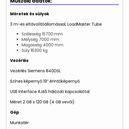
Műszaki adatok:
Méretek és súlyok
3 m-es eltávolítóállomással, LoadMaster Tube
Szélesség 15700 mm
Mélység 7000 mm
Magasság 4000 mm
Súly 16300 kg
Vezérlés
Vezérlés Siemens 840DSL
Színes képernyő 19” érintőképernyő
USB interface RJ45 hálózati kapcsolattal
Méret 2 GB x 120 GB (4 GB vevői)
Gép
Munkatér