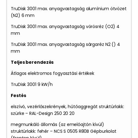
TruDisk 3001 max. anyagvastagság alumínium ötvözet
(N2) 6 mm
TruDisk 3001 max. anyagvastagság vörösréz (O2) 4
mm
TruDisk 3001 max. anyagvastagság sárgaréz N2 () 4
mm
Teljes berendezés
Átlagos elektromos fogyasztási értékek
TruDisk 3001 9 kW/h
Festés
elszívó, vezérlőszekrények, hűtőaggregát struktúrlakk:
szürke – RAL-Design 250 20 20
megmunkáló állomás (az emelőajtón kívül)
struktúrlakk: fehér – NCS S 0505 R80B Gépburkolat