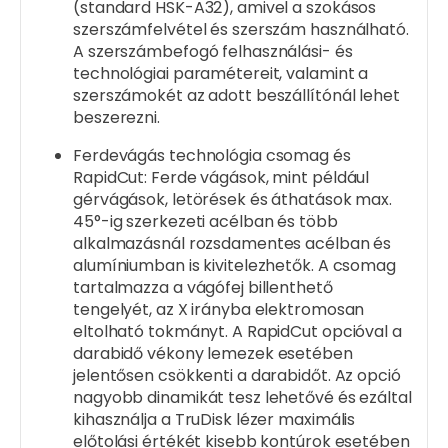
(standard HSK-A32), amivel a szokásos
szerszámfelvétel és szerszám használható.
A szerszámbefogó felhasználási- és
technológiai paramétereit, valamint a
szerszámokét az adott beszállítónál lehet
beszerezni.
Ferdevágás technológia csomag és
RapidCut: Ferde vágások, mint például
gérvágások, letörések és áthatások max.
45°-ig szerkezeti acélban és több
alkalmazásnál rozsdamentes acélban és
alumíniumban is kivitelezhetők. A csomag
tartalmazza a vágófej billenthető
tengelyét, az X irányba elektromosan
eltolható tokmányt. A RapidCut opcióval a
darabidő vékony lemezek esetében
jelentősen csökkenti a darabidőt. Az opció
nagyobb dinamikát tesz lehetővé és ezáltal
kihasználja a TruDisk lézer maximális
előtolási értékét kisebb kontúrok esetében