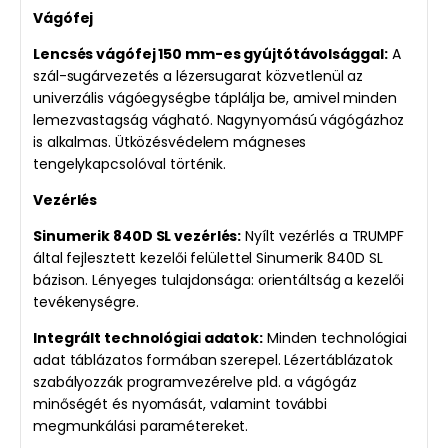
Vágófej
Lencsés vágófej 150 mm-es gyújtótávolsággal:
A
szál-sugárvezetés a lézersugarat közvetlenül az
univerzális vágóegységbe táplálja be, amivel minden
lemezvastagság vágható. Nagynyomású vágógázhoz
is alkalmas. Ütközésvédelem mágneses
tengelykapcsolóval történik.
Vezérlés
Sinumerik 840D SL vezérlés:
Nyílt vezérlés a TRUMPF
által fejlesztett kezelői felülettel Sinumerik 840D SL
bázison. Lényeges tulajdonsága: orientáltság a kezelői
tevékenységre.
Integrált technológiai adatok:
Minden technológiai
adat táblázatos formában szerepel. Lézertáblázatok
szabályozzák programvezérelve pld. a vágógáz
minőségét és nyomását, valamint további
megmunkálási paramétereket.