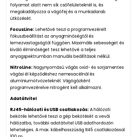
folyamat alatt nem sík csőfelületeknél is, és
megakadályozza a vágófej és a munkadarab
ütközését.
FocusLine:
Lehetővé teszi a programvezérelt
fókuszbeállítást az anyagminőségtől és
lemezvastagságtól függően. Maximális sebességet és
kiváló élminőséget tesz lehetővé a teljes
anyagspektrumban manuális beállítások nélkül.
NitroLine:
Nagynyomású vágás oxid- és sorjamentes
vágási él képződéshez nemesacélnál és
alumíniumötvözeteknél. Vágógázként
programvezérelve nitrogént kell alkalmazni.
Adatátvitel
RJ45-hálózati és USB csatlakozás:
A hálózati
bekötés lehetővé teszi a gép bekötését a vevői
hálózatba, további adatátvitel USB adathordozón
lehetséges. A max. kábelhosszúság R45 csatlakozással
100 m.