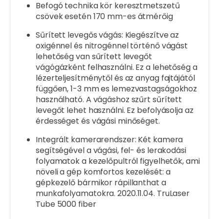
Befogó technika kör keresztmetszetű
csövek esetén 170 mm-es átmérőig
Sűrített levegős vágás: Kiegészítve az
oxigénnel és nitrogénnel történő vágást
lehetőség van sűrített levegőt
vágógázként felhasználni. Ez a lehetőség a
lézerteljesítménytől és az anyag fajtájától
függően, 1-3 mm es lemezvastagságokhoz
használható. A vágáshoz szűrt sűrített
levegőt lehet használni. Ez befolyásolja az
érdességet és vágási minőséget.
Integrált kamerarendszer: Két kamera
segítségével a vágási, fel- és lerakodási
folyamatok a kezelőpultról figyelhetők, ami
növeli a gép komfortos kezelését: a
gépkezelő bármikor rápillanthat a
munkafolyamatokra. 2020.11.04. TruLaser
Tube 5000 fiber