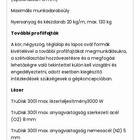
Maximális munkadarabsúly
Nyersanyag és készdarab 20 kg/m, max. 130 kg
További profilfajták
A kör, négyszög, téglalap és lapos ovál formák
kivételével a további profilfajtákat megmunkálásukra,
a szétválasztási hozzávezetésre és a megfogási
lehetőségre való tekintettel külön kell vizsgálni és
engedélyeztetni, adott esetben kiegészítő
intézkedések szükségesek a gépkoncepcióban.
Lézer
TruDisk 3001 max. lézerteljesítmény3000 W
TruDisk 3001 max. anyagvastagság szerkezeti acél
(O2) 8 mm
TruDisk 3001 max. anyagvastagság nemesacél (N2) 5
mm