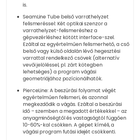
is.
SeamLine Tube belső varrathelyzet
felismeréssel: Két optikai szenzor a
varrathelyzet-felismeréshez a
gépvezérléshez kötött interface-szel.
Ezáltal az egyértelműen felismerhető, a cső
belső vagy külső oldalán lévő hegesztési
varrattal rendelkező csövek (alternatív
vevői jelöléssel, pl. zárt kötegben
lehetséges) a program vágási
geometriájához pozícionálhatók.
PierceLine: A beszúrási folyamat végét
egyértelműen felismeri, és azonnal
megkezdődik a vágás. Ezáltal a beszúrási
idő – szemben a megadott értékekkel – az
anyagminőségtől és vastagságtól függően
10-60%-kal csökken. A gépet kíméli, a
vágási program futási idejét csökkenti.