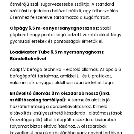
átmérőjű szál-sugárvezetésbe szállítja. A standard
szállítási terjedelem hálózat nélküli, egy felhasználós
üzemhez felszerelve tartalmazza a sugárforrást.
Gépágy 6,5 m-es nyersanyaghosszhoz:
Stabil
gépkeret nagy pontosságú, edzett vezetékekkel. Nagy
gyorsulási értékek és pontosságok érhetők el.
LoadMaster Tube 6,5 m nyersanyaghossz
Bündelteknővel
Adaptív befogó technika – előtoló állomás: Az opció 6
befogópofát tartalmaz, amikkel L- és U profilokat,
valamint sík anyagot oldalhosszban be lehet fogni.
Eltávolító állomás 3 m készdarab hossz (inkl.
szállítószalag tartállyal):
A termelés alatt is jó
hozzáférhetőség a darabeltávolításhoz. Kímélő
eltávolítás lesüllyeszthető készdarab- alátámasztások
(vezetőgörgők) által. Integrált csúszda a kisdarabok
folyamat biztos eltávolításához. A készdarabok
közvetlenül egy alkatrészládába vagy egyéni tartályba