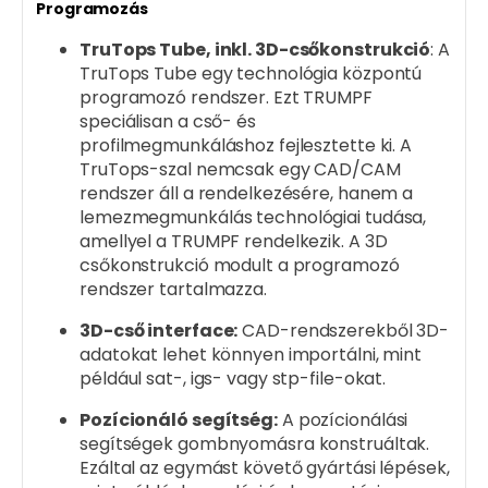
Programozás
TruTops Tube, inkl. 3D-csőkonstrukció
: A
TruTops Tube egy technológia központú
programozó rendszer. Ezt TRUMPF
speciálisan a cső- és
profilmegmunkáláshoz fejlesztette ki. A
TruTops-szal nemcsak egy CAD/CAM
rendszer áll a rendelkezésére, hanem a
lemezmegmunkálás technológiai tudása,
amellyel a TRUMPF rendelkezik. A 3D
csőkonstrukció modult a programozó
rendszer tartalmazza.
3D-cső interface:
CAD-rendszerekből 3D-
adatokat lehet könnyen importálni, mint
például sat-, igs- vagy stp-file-okat.
Pozícionáló segítség:
A pozícionálási
segítségek gombnyomásra konstruáltak.
Ezáltal az egymást követő gyártási lépések,