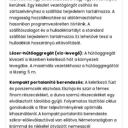
kerülnek. Egy készlet vezetőgörgőt csőhöz és
zártszelvényhez a szállítási terjedelem tartalmazza. A
magasság hozzáillesztése az alátámasztáshoz
hasonlóan programvezérelten történik. A
szállítószalagot és a hulladéktartályt a standard
szállítási terjedelem tartalmazza. Ez lehetővé teszi a
hulladékok hosszirányú eltávolítását.
Lézer-hűtőaggregát (víz-levegő):
A hűtőaggregát
kivezeti a lézerben keletkező hőt a környezeti
levegőbe. A maximális vezetékhossz a hűtőaggregáttól
a lézerig: 5 m.
Kompakt portalanító berendezés:
A keletkező füst
és porszemcsék elszívása. Elszívja és szűri a fémes
finom részecskéket, a durva szemű részecskéket egy
elválasztott tárolóba gyűjti. Folyamatos tisztítási ciklus
gondoskodik a filter teljesítményének optimális
kihasználásról. A kompakt portalanító berendezés
szikra–előleválasztóval van ellátva. Németországban a
krómmal és nikkellel ötvözött nemesacél