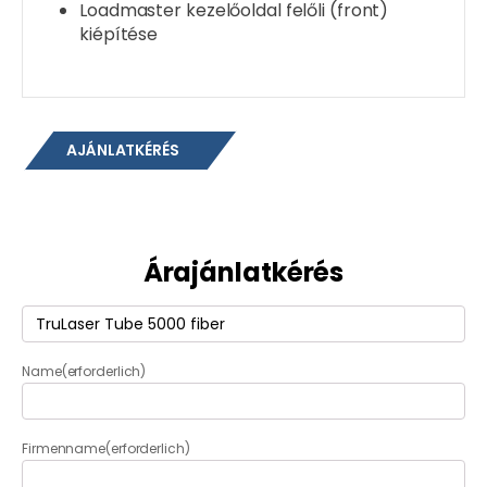
Loadmaster kezelőoldal felőli (front)
kiépítése
AJÁNLATKÉRÉS
Árajánlatkérés
Termék
(erforderlich)
Name
(erforderlich)
Firmenname
(erforderlich)