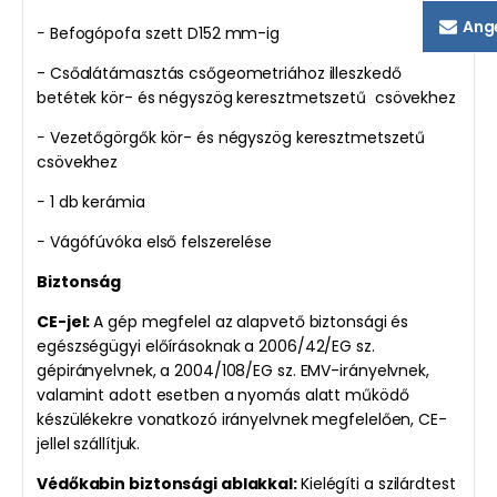
Ang
− Befogópofa szett D152 mm-ig
- Csőalátámasztás csőgeometriához illeszkedő
betétek kör- és négyszög keresztmetszetű
csövekhez
− Vezetőgörgők kör- és négyszög keresztmetszetű
csövekhez
− 1 db kerámia
− Vágófúvóka első felszerelése
Biztonság
CE-jel:
A gép megfelel az alapvető biztonsági és
egészségügyi előírásoknak a 2006/42/EG sz.
gépirányelvnek, a 2004/108/EG sz. EMV-irányelvnek,
valamint adott esetben a nyomás alatt működő
készülékekre vonatkozó irányelvnek megfelelően, CE-
jellel szállítjuk.
Védőkabin biztonsági ablakkal:
Kielégíti a szilárdtest