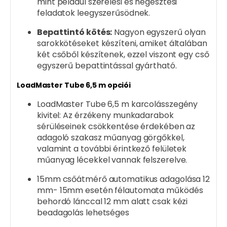
mint például szerelési és hegesztési
feladatok leegyszerűsödnek.
Bepattintó kötés:
Nagyon egyszerű olyan
sarokkötéseket készíteni, amiket általában
két csőből készítenek, ezzel viszont egy cső
egyszerű bepattintással gyártható.
LoadMaster Tube 6,5 m opciói
LoadMaster Tube 6,5 m karcolásszegény
kivitel: Az érzékeny munkadarabok
sérüléseinek csökkentése érdekében az
adagoló szakasz műanyag görgőkkel,
valamint a további érintkező felületek
műanyag lécekkel vannak felszerelve.
15mm csőátmérő automatikus adagolása 12
mm- 15mm esetén félautomata működés
behordó lánccal 12 mm alatt csak kézi
beadagolás lehetséges