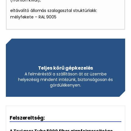
(fronton kívül),
eltávolító állomás szalagasztal struktúrlakk:
mélyfekete – RAL 9005
Teljes körű gépkezelés
A felméréstől a szállításon át az üzembe
helyezésig mindent intézünk, biztonságosan és
gördülékenyen.
Felszereltség: