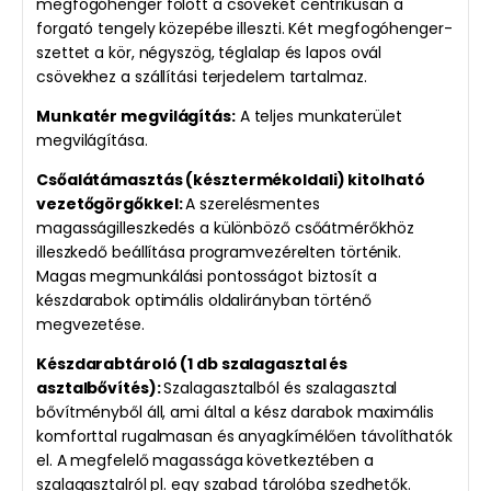
megfogóhenger fölött a csöveket centrikusan a
forgató tengely közepébe illeszti. Két megfogóhenger-
szettet a kör, négyszög, téglalap és lapos ovál
csövekhez a szállítási terjedelem tartalmaz.
Munkatér megvilágítás:
A teljes munkaterület
megvilágítása.
Csőalátámasztás (késztermékoldali) kitolható
vezetőgörgőkkel:
A szerelésmentes
magasságilleszkedés a különböző csőátmérőkhöz
illeszkedő beállítása programvezérelten történik.
Magas megmunkálási pontosságot biztosít a
készdarabok optimális oldalirányban történő
megvezetése.
Készdarabtároló (1 db szalagasztal és
asztalbővítés):
Szalagasztalból és szalagasztal
bővítményből áll, ami által a kész darabok maximális
komforttal rugalmasan és anyagkímélően távolíthatók
el. A megfelelő magassága következtében a
szalagasztalról pl. egy szabad tárolóba szedhetők.