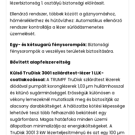
lézerbiztonság 1. osztályú biztonsági előírásait.
Ellenőrző rendszer, többek között a gáznyomáshoz,
hőmérséklethez és hűtővízhez: Automatikus ellenőrző
rendszer kontrollálja a lézer súrlódásmenetes
üzemelését.
Egy- és kétsugarú fénysorompók:
Biztonsági
fénysorompók a veszélyes területek biztosítására.
Bővített alapfelszereltség
Külső TruDisk 3001 szilárdtest-lézer 1 LLK-
csatlakozással:
A TRUMPF TruDisk szilárdtest lézerek
diódával pumpált koronglézerek 1,03 µm hullámhosszal
és kitűnő sugárminőséggel. Erősségük különösen a
vékony lemezeknél mutatkozik meg és biztosítják az
alacsony darabköltséget. A hálózatba kötési képessége
lehetővé teszi több felhasználó bekötését egy
sugárforrásra. Magas hatásfoka minden üzemi
állapotban minimalizálja az energiaköltségeket. A
TruDisk 3001 3 kW lézerteljesítményű és azt egy 100 µm