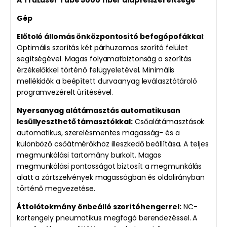
A TruLaser Tube 5000 fiber alapfelszereltsége
Gép
Előtoló állomás önközpontosító befogópofákkal
:
Optimális szorítás két párhuzamos szorító felület
segítségével. Magas folyamatbiztonság a szorítás
érzékelőkkel történő felügyeletével. Minimális
mellékidők a beépített durvaanyag leválasztótároló
programvezérelt ürítésével.
Nyersanyag alátámasztás automatikusan
lesüllyeszthető támasztókkal:
Csőalátámasztások
automatikus, szerelésmentes magasság- és a
különböző csőátmérőkhöz illeszkedő beállítása. A teljes
megmunkálási tartomány burkolt. Magas
megmunkálási pontosságot biztosít a megmunkálás
alatt a zártszelvények magasságban és oldalirányban
történő megvezetése.
Áttolótokmány önbeálló szorítóhengerrel:
NC-
körtengely pneumatikus megfogó berendezéssel. A