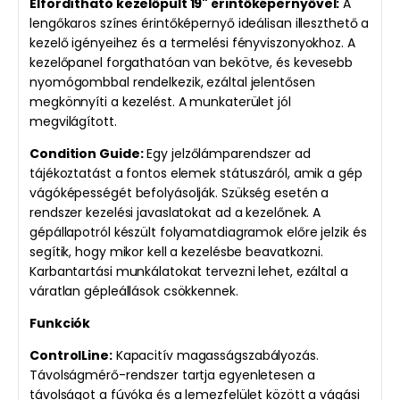
Elfordítható kezelőpult 19" érintőképernyővel:
A
lengőkaros színes érintőképernyő ideálisan illeszthető a
kezelő igényeihez és a termelési fényviszonyokhoz. A
kezelőpanel forgathatóan van bekötve, és kevesebb
nyomógombbal rendelkezik, ezáltal jelentősen
megkönnyíti a kezelést. A munkaterület jól
megvilágított.
Condition Guide:
Egy jelzőlámparendszer ad
tájékoztatást a fontos elemek státuszáról, amik a gép
vágóképességét befolyásolják. Szükség esetén a
rendszer kezelési javaslatokat ad a kezelőnek. A
gépállapotról készült folyamatdiagramok előre jelzik és
segítik, hogy mikor kell a kezelésbe beavatkozni.
Karbantartási munkálatokat tervezni lehet, ezáltal a
váratlan gépleállások csökkennek.
Funkciók
ControlLine:
Kapacitív magasságszabályozás.
Távolságmérő-rendszer tartja egyenletesen a
távolságot a fúvóka és a lemezfelület között a vágási