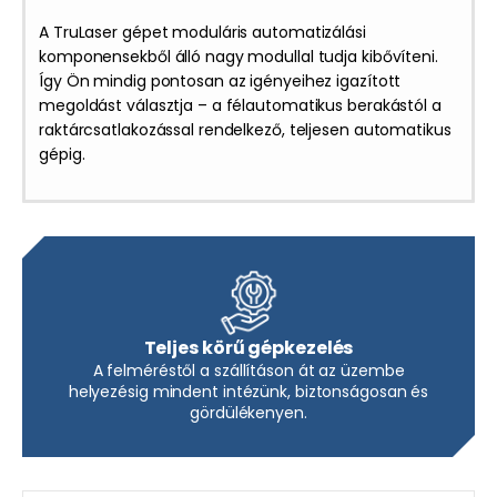
A TruLaser gépet moduláris automatizálási
komponensekből álló nagy modullal tudja kibővíteni.
Így Ön mindig pontosan az igényeihez igazított
megoldást választja – a félautomatikus berakástól a
raktárcsatlakozással rendelkező, teljesen automatikus
gépig.
Teljes körű gépkezelés
A felméréstől a szállításon át az üzembe
helyezésig mindent intézünk, biztonságosan és
gördülékenyen.