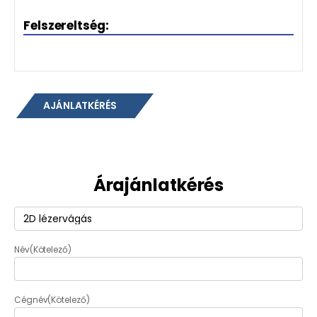
Felszereltség:
AJÁNLATKÉRÉS
Árajánlatkérés
Termék
(Kötelező)
Név
(Kötelező)
Cégnév
(Kötelező)