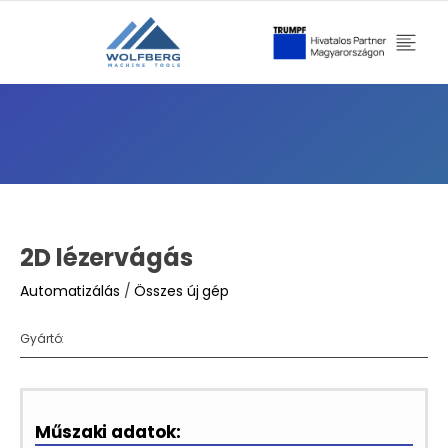
2D lézervágás
Automatizálás
/
Összes új gép
Gyártó:
Műszaki adatok: