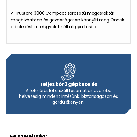
A TruStore 3000 Compact sorozatú magasraktár
megbízhatóan és gazdaságosan könnyíti meg Önnek
a belépést a felügyelet nélküli gyártásba.
Teljes körű gépkezelés
A felméréstől a szállításon át az üzembe
helyezésig mindent intézünk, biztonságosan és
gördülékenyen.
Felszereltség: