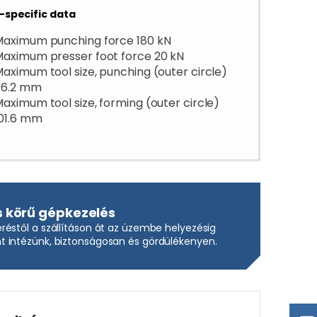
-specific data
Maximum punching force 180 kN
aximum presser foot force 20 kN
aximum tool size, punching (outer circle)
76.2 mm
aximum tool size, forming (outer circle)
01.6 mm
s körű gépkezelés
réstől a szállításon át az üzembe helyezésig
 intézünk, biztonságosan és gördülékenyen.