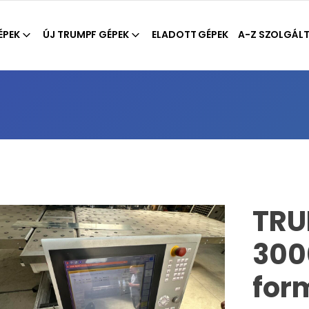
ÉPEK
ÚJ TRUMPF GÉPEK
ELADOTT GÉPEK
A-Z SZOLGÁL
TRU
300
for