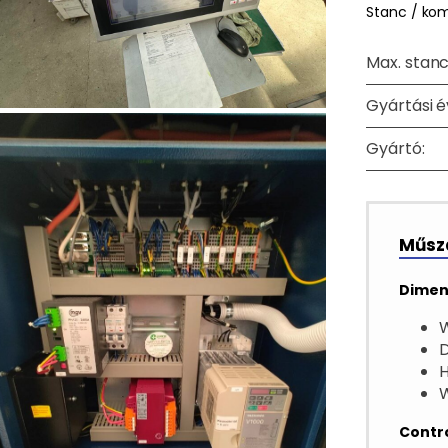
Stanc / ko
Max. stanc
Gyártási é
Gyártó:
Műsza
Dimen
W
Contro