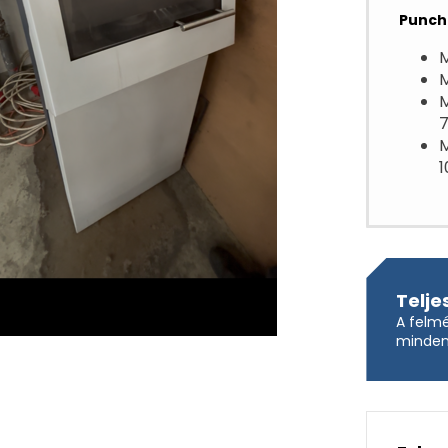
Punch
M
M
M
1
Telje
A felmé
mindent