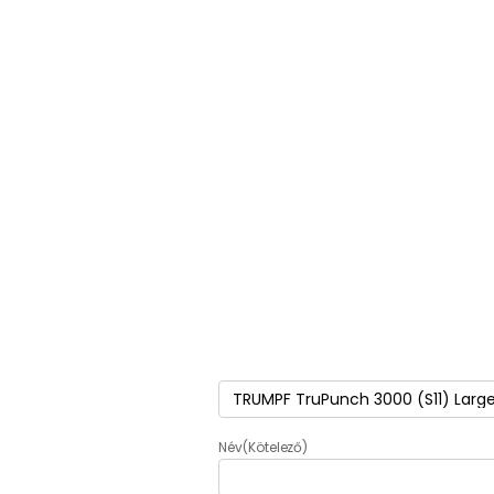
Termék
(Kötelező)
Név
(Kötelező)