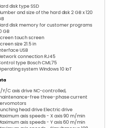
ard disk type SSD
umber and size of the hard disk 2 GB x 120
GB
Hard disk memory for customer programs
0 GB
creen touch screen
creen size 21.5 in
nterface USB
Network connection RJ45
Control type Bosch CML75
perating system Windows 10 IoT
ata
/Y/C axis drive NC-controlled,
maintenance-free three-phase current
servomotors
unching head drive Electric drive
aximum axis speeds - X axis 90 m/min
aximum axis speeds - Y axis 60 m/min