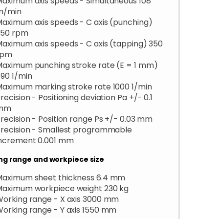
aximum axis speeds - Simultaneous 108
m/min
aximum axis speeds - C axis (punching)
350 rpm
aximum axis speeds - C axis (tapping) 350
rpm
aximum punching stroke rate (E = 1 mm)
90 1/min
aximum marking stroke rate 1000 1/min
recision - Positioning deviation Pa +/- 0.1
mm
recision - Position range Ps +/- 0.03 mm
recision - Smallest programmable
increment 0.001 mm
ng range and workpiece size
Maximum sheet thickness 6.4 mm
Maximum workpiece weight 230 kg
orking range - X axis 3000 mm
orking range - Y axis 1550 mm