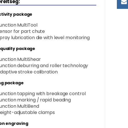
ereltség:
tivity package
unction MultiTool
ensor for part chute
pray lubrication die with level monitoring
quality package
unction MultiShear
unction deburring and roller technology
daptive stroke calibration
ng package
unction tapping with breakage control
unction marking / rapid beading
unction MultiBend
eight-adjustable clamps
on engraving