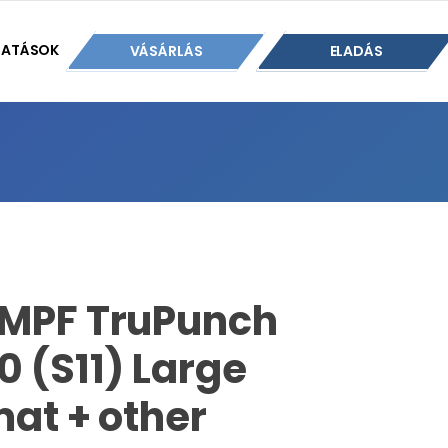
TATÁSOK
VÁSÁRLÁS
ELADÁS
MPF TruPunch
0 (S11) Large
mat + other