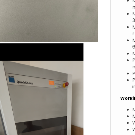
M
M
M
M
6
M
P
P
P
Worki
W
W