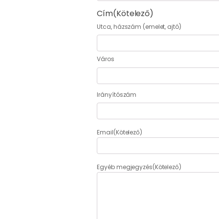
Cím
(Kötelező)
Utca, házszám (emelet, ajtó)
Város
Irányítószám
Email
(Kötelező)
Egyéb megjegyzés
(Kötelező)