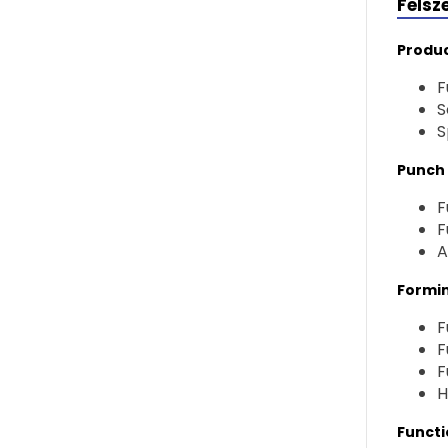
Felsz
Produc
F
S
S
Punch 
F
F
A
Formi
F
F
F
H
Functi