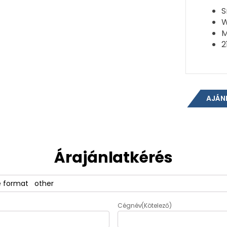
S
W
M
2
AJÁN
Árajánlatkérés
Cégnév
(Kötelező)