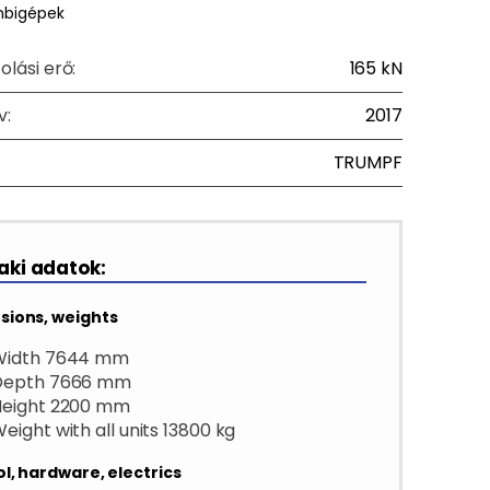
mbigépek
olási erő:
165 kN
v:
2017
TRUMPF
ki adatok:
sions, weights
Width 7644 mm
Depth 7666 mm
Height 2200 mm
eight with all units 13800 kg
l, hardware, electrics