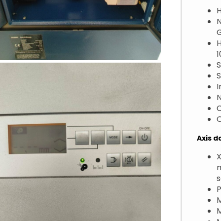
H
N
1
S
S
I
O
Axis d
X
P
M
M