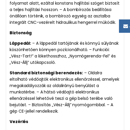
folyamat alatt, ezáltal konstans hajlítási szöget biztosít
a teljes hajlítási hosszon. – A bombírozás beállítása
önállóan történik, a bombírozó egység az asztalba
integrált CNC-vezérelt hidraulikus hengerrel működik.
Biztonság
Láppedál:
– A láppedál tartójának és könnyű súlyának
köszönhetően könnyen pozícionálható. – Funkciói:
„Vész-Tart!” a lökethosszhoz, „Nyomógerenda-Fel” és
„Vész-Állj” utókapcsoló.
Standard biztonsági berendezés:
– Oldalra
eltolható védőajtók elektronikus ellenőrzéssel, amelyek
megakadályozzák az oldalirányú benyúlást a
munkatérbe. – A hátsó védőajtó elektronikus
ellenőrzéssel lehetővé teszi a gép belső terébe való
bejutást. – Biztosítás „Vész-Állj” nyomógombbal. – A
gép CE-jellel rendelkezik.
Vezérlés