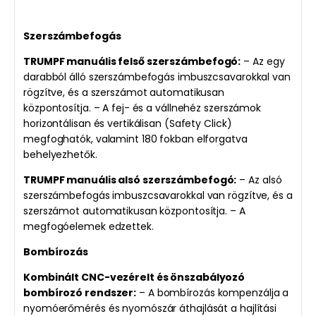
Szerszámbefogás
TRUMPF manuális felső szerszámbefogó:
– Az egy
darabból álló szerszámbefogás imbuszcsavarokkal van
rögzítve, és a szerszámot automatikusan
központosítja. – A fej- és a vállnehéz szerszámok
horizontálisan és vertikálisan (Safety Click)
megfoghatók, valamint 180 fokban elforgatva
behelyezhetők.
TRUMPF manuális alsó szerszámbefogó:
– Az alsó
szerszámbefogás imbuszcsavarokkal van rögzítve, és a
szerszámot automatikusan központosítja. – A
megfogóelemek edzettek.
Bombírozás
Kombinált CNC-vezérelt és önszabályozó
bombírozó rendszer:
– A bombírozás kompenzálja a
nyomóerőmérés és nyomószár áthajlását a hajlítási