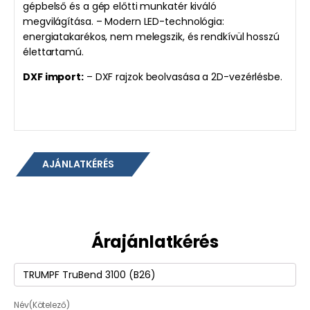
gépbelső és a gép előtti munkatér kiváló
megvilágítása. – Modern LED-technológia:
energiatakarékos, nem melegszik, és rendkívül hosszú
élettartamú.
DXF import:
– DXF rajzok beolvasása a 2D-vezérlésbe.
AJÁNLATKÉRÉS
Árajánlatkérés
Termék
(Kötelező)
Név
(Kötelező)