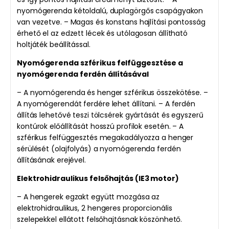
nyomógerenda kétoldalú, duplagörgős csapágyakon
van vezetve. – Magas és konstans hajlítási pontosság
érhető el az edzett lécek és utólagosan állítható
holtjáték beállítással.
Nyomógerenda szférikus felfüggesztése a
nyomógerenda ferdén állításával
– A nyomógerenda és henger szférikus összekötése. –
A nyomógerendát ferdére lehet állítani. – A ferdén
állítás lehetővé teszi tölcsérek gyártását és egyszerű
kontúrok előállítását hosszú profilok esetén. – A
szférikus felfüggesztés megakadályozza a henger
sérülését (olajfolyás) a nyomógerenda ferdén
állításának erejével.
Elektrohidraulikus felsőhajtás (IE3 motor)
– A hengerek egzakt együtt mozgása az
elektrohidraulikus, 2 hengeres proporcionális
szelepekkel ellátott felsőhajtásnak köszönhető.