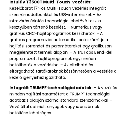
Intuitív T3500T Multi-Touch-vezérlés:
–
Kezelőbarát 17”-os Multi-Touch vezérlés integrált
szerszámadatbankkal és USB-interfésszel. – Az
infravörös érintős technológia lehetővé teszi a
kesztyűben történő kezelést. – Numerikus vagy
grafikus CNC-hajlítóprogramok készíthetők. – A
grafikus programozás automatikusan kiszámítja a
hajlítási sorrendet és paramétereket egy grafikusan
megjelenített termék alapján. – A TruTops Bend-del
programozott hajlítóprogramok egyszerűen
betölthetők a vezérlésbe. – Az eltolható és
elforgatható tartókaroknak köszönhetően a vezérlés a
kezelő igényeihez igazítható.
Integrált TRUMPF technológiai adatok:
– A vezérlés
minden hajlítási paramétert a TRUMPF technológiai
adatbázis alapján számol standard szerszámokkal. –
Vevő által definiált anyagok vagy szerszámok
betöltése lehetséges.