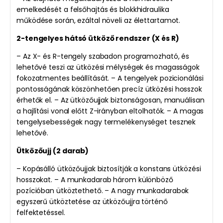
emelkedését a felsőhajtás és blokkhidraulika
működése során, ezáltal növeli az élettartamot.
2-tengelyes hátsó ütköző rendszer (X és R)
– Az X- és R-tengely szabadon programozható, és
lehetővé teszi az ütközési mélységek és magasságok
fokozatmentes beállítását. – A tengelyek pozicionálási
pontosságának köszönhetően precíz ütközési hosszok
érhetők el. – Az ütközőujjak biztonságosan, manuálisan
a hajlítási vonal előtt Z-irányban eltolhatók. – A magas
tengelysebességek nagy termelékenységet tesznek
lehetővé.
Ütközőujj (2 darab)
– Kopásálló ütközőujjak biztosítják a konstans ütközési
hosszokat. – A munkadarab három különböző
pozícióban ütköztethető. – A nagy munkadarabok
egyszerű ütköztetése az ütközőujjra történő
felfektetéssel.