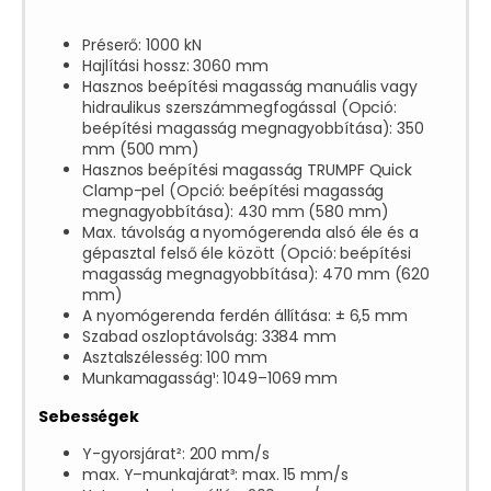
Préserő: 1000 kN
Hajlítási hossz: 3060 mm
Hasznos beépítési magasság manuális vagy
hidraulikus szerszámmegfogással (Opció:
beépítési magasság megnagyobbítása): 350
mm (500 mm)
Hasznos beépítési magasság TRUMPF Quick
Clamp-pel (Opció: beépítési magasság
megnagyobbítása): 430 mm (580 mm)
Max. távolság a nyomógerenda alsó éle és a
gépasztal felső éle között (Opció: beépítési
magasság megnagyobbítása): 470 mm (620
mm)
A nyomógerenda ferdén állítása: ± 6,5 mm
Szabad oszloptávolság: 3384 mm
Asztalszélesség: 100 mm
Munkamagasság¹: 1049–1069 mm
Sebességek
Y-gyorsjárat²: 200 mm/s
max. Y–munkajárat³: max. 15 mm/s