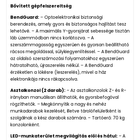
Bővített gépfelszereltség
BendGuard:
– Optoelektronikai biztonsági
berendezés, amely gyors és biztonságos hajlítást tesz
lehetővé. – A maximális Y-gyorsjárat sebessége tisztán
láb üzemmódban nincs korlátozva. – A
szerszámmagasság egyszerűen és gyorsan beállítható
rácsos megoldással, súlykiegyenlítéssel. – A BendGuard
az oldalsó szerszámozási folyamatokhoz egyszerűen
hátratolható, újraszerelés nélkül. – A BendGuard
érzéketlen a lökésre (leszerelés), mivel a ház
elektronikája nincs rákapcsolva.
Asztalkonzol (2 darab):
– Az asztalkonzolok Z- és R-
irányban manuálisan állíthatók, és gyorsbefogóval
rögzíthetők. – Megkönnyítik a nagy és nehéz
munkadarabok kezelését, illetve tárolófelületként is
szolgálnak a kész darabok számára. – Tartóerő: 70 kg
konzolonként.
LED-munkaterület megvilágítás elöl és hátul:
– A