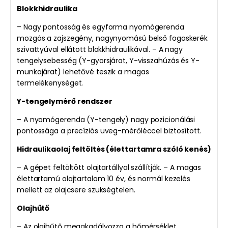
Blokkhidraulika
– Nagy pontosság és egyforma nyomógerenda
mozgás a zajszegény, nagynyomású belső fogaskerék
szivattyúval ellátott blokkhidraulikával. – A nagy
tengelysebesség (Y-gyorsjárat, Y-visszahúzás és Y-
munkajárat) lehetővé teszik a magas
termelékenységet.
Y-tengelymérő rendszer
– A nyomógerenda (Y-tengely) nagy pozicionálási
pontossága a precíziós üveg-mérőléccel biztosított.
Hidraulikaolaj feltöltés (élettartamra szóló kenés)
– A gépet feltöltött olajtartállyal szállítják. – A magas
élettartamú olajtartalom 10 év, és normál kezelés
mellett az olajcsere szükségtelen.
Olajhűtő
– Az olajhűtő megakadályozza a hőmérséklet