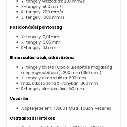
Y-tengely visszaállás: 200 mm/s
X-tengely: 500 mm/s
R-tengely: 200 mm/s
Z-tengely: 1000 mm/s
Pozicionálási pontosság
Y-tengely: 0,01 mm
X-tengely: 0,05 mm
R-tengely: 0,1 mm
Elmozdulási utak, ütközőzóna
Y-tengely lökete (Opció: „Beépítési magasság
megnagyobbítása”): 200 mm (350 mm)
X-tengely elmozdulása: 600 mm
max. ütköző zóna X-irányban: 860 mm
R-tengely elmozdulása: 150 mm
Vezérlés
Alapterjedelem: T3500T Multi-Touch-vezérlés
Csatlakozási értékek