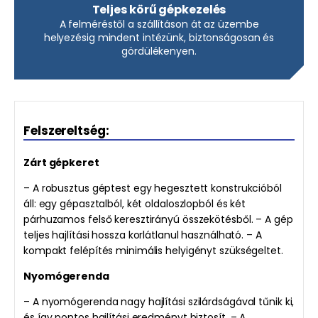
Teljes körű gépkezelés
A felméréstől a szállításon át az üzembe
helyezésig mindent intézünk, biztonságosan és
gördülékenyen.
Felszereltség:
Zárt gépkeret
– A robusztus géptest egy hegesztett konstrukcióból
áll: egy gépasztalból, két oldaloszlopból és két
párhuzamos felső keresztirányú összekötésből. – A gép
teljes hajlítási hossza korlátlanul használható. – A
kompakt felépítés minimális helyigényt szükségeltet.
Nyomógerenda
– A nyomógerenda nagy hajlítási szilárdságával tűnik ki,
és így pontos hajlítási eredményt biztosít. – A