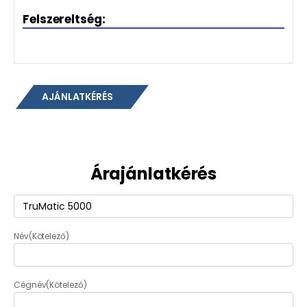
Felszereltség:
AJÁNLATKÉRÉS
Árajánlatkérés
Termék
(Kötelező)
Név
(Kötelező)
Cégnév
(Kötelező)