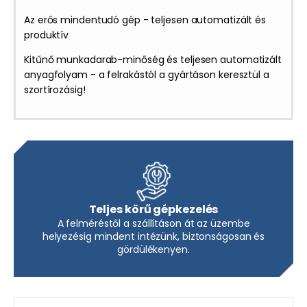
Az erős mindentudó gép - teljesen automatizált és
produktív
Kitűnő munkadarab-minőség és teljesen automatizált
anyagfolyam - a felrakástól a gyártáson keresztül a
szortírozásig!
Teljes körű gépkezelés
A felméréstől a szállításon át az üzembe
helyezésig mindent intézünk, biztonságosan és
gördülékenyen.