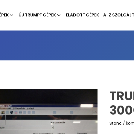
ÉPEK
ÚJ TRUMPF GÉPEK
ELADOTT GÉPEK
A-Z SZOLGÁL
TRU
300
Stanc / ko