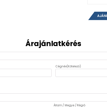
AJÁN
Árajánlatkérés
Cégnév
(Kötelező)
Állam / Megye / Régió