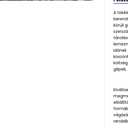
A tökél
berende
körüli 
szersz
tárolás
lemezm
időnek 
köszön
költség
gépek, 
Kiváló
megmun
előállí
formák 
vágásár
rendelk