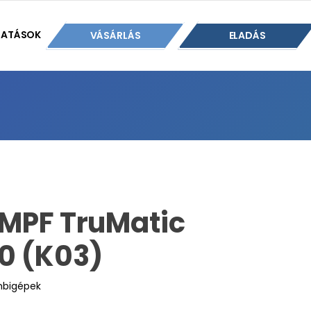
TATÁSOK
VÁSÁRLÁS
ELADÁS
MPF TruMatic
0 (K03)
mbigépek