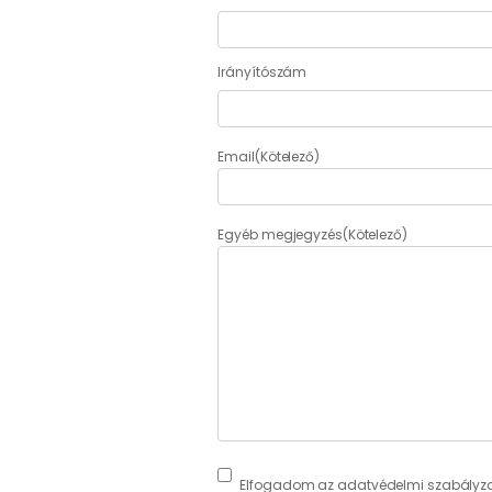
Irányítószám
Email
(Kötelező)
Egyéb megjegyzés
(Kötelező)
Consent
(Kötelező)
Elfogadom az adatvédelmi szabályza