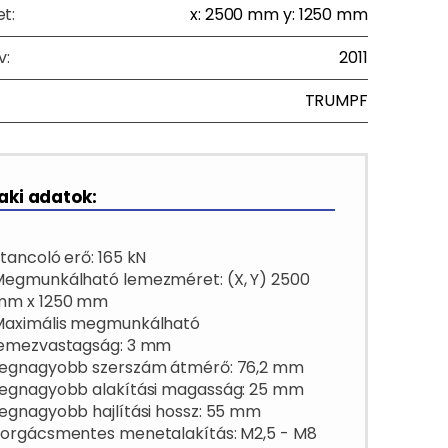
t:
x: 2500 mm y: 1250 mm
v:
2011
TRUMPF
ki adatok:
tancoló erő: 165 kN
egmunkálható lemezméret: (X, Y) 2500
mm x 1250 mm
Maximális megmunkálható
lemezvastagság: 3 mm
Legnagyobb szerszám átmérő: 76,2 mm
Legnagyobb alakítási magasság: 25 mm
egnagyobb hajlítási hossz: 55 mm
orgácsmentes menetalakítás: M2,5 - M8