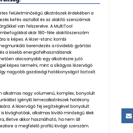
etes felületminőségű alkatrészek érdekében a
zés kefés asztallal és az alakító szerszámok
görgőkkel van felszerelve. A MultiTool
ámbefogókkal akár 180-féle alakítószerszám
ára is képes. A lézer-stanc kombi
egmunkáló berendezés a rövidebb gyártási
és a kisebb energiafelhasználásnak
hetően alacsonyabb egy alkatrészre jutó
gel képes termelni, mint a síkágyas lézervágó
így nagyobb gazdasági hatékonyságot biztosít.
an alkalmas nagy volumenű, komplex, bonyolult
kálást igénylő lemezalkatrészek hatékony
tására. A lézervágó fej segítségével bonyolult
is kivághatóak, alkalmas kiváló minőségű élek
a, illetve akkor használható, ha nem áll
ezésre a megfelelő profilú kivágó szerszám.