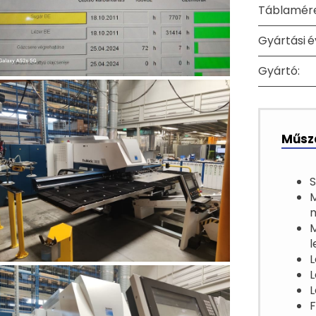
Táblamére
Gyártási é
Gyártó:
Műsza
S
M
L
F