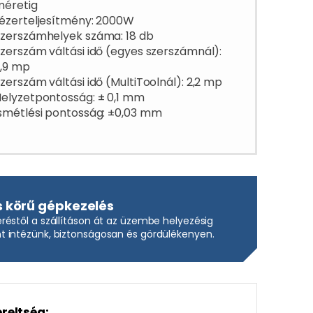
méretig
ézerteljesítmény: 2000W
zerszámhelyek száma: 18 db
zerszám váltási idő (egyes szerszámnál):
,9 mp
zerszám váltási idő (MultiToolnál): 2,2 mp
elyzetpontosság: ± 0,1 mm
smétlési pontosság: ±0,03 mm
s körű gépkezelés
réstől a szállításon át az üzembe helyezésig
 intézünk, biztonságosan és gördülékenyen.
ereltség: