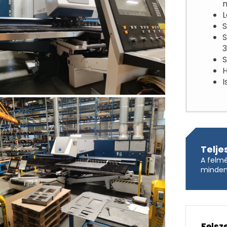
L
S
S
3
S
H
I
Telje
A felmé
mindent
Felsz