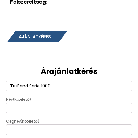
Felszereltség:
AJÁNLATKÉRÉS
Árajánlatkérés
Termék
(Kötelező)
Név
(Kötelező)
Cégnév
(Kötelező)