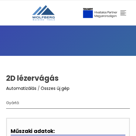
2D lézervágás
Automatizálás
/
Összes új gép
Gyártó:
Műszaki adatok: