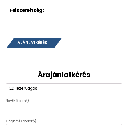
Felszereltség:
AJÁNLATKÉRÉS
Árajánlatkérés
Termék
(Kötelező)
Név
(Kötelező)
Cégnév
(Kötelező)