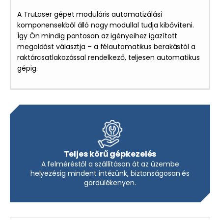
A TruLaser gépet moduláris automatizálási
komponensekből álló nagy modullal tudja kibővíteni.
Így Ön mindig pontosan az igényeihez igazított
megoldást választja – a félautomatikus berakástól a
raktárcsatlakozással rendelkező, teljesen automatikus
gépig.
Teljes körű gépkezelés
A felméréstől a szállításon át az üzembe
helyezésig mindent intézünk, biztonságosan és
gördülékenyen.