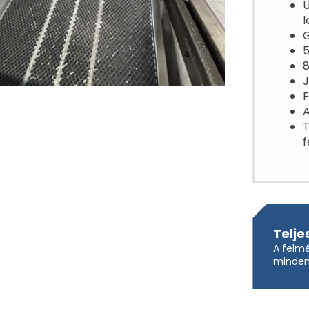
U
l
G
5
8
J
F
A
T
f
Telje
A felmé
mindent