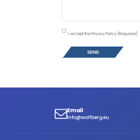
Consent
(Required)
I accept the Privacy Policy.
(Required)
Email
info@wolfberg.eu