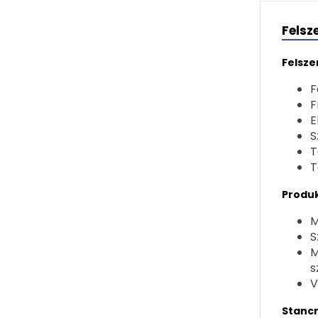
Felsz
Felsze
F
F
E
S
T
T
Produk
M
S
M
s
V
Stanc