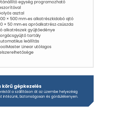
tánállító egység programozható
eszorítóval
olyós asztal
00 × 500 mm‑es alkatrészkidobó ajtó
0 × 50 mm‑es apróalkatrész‑csúszda
ó alkatrészek gyűjtőedénye
orgácsgyűjtő tartály
utomatikus leállítás
oolMaster Linear utólagos
elszerelhetősége
s körű gépkezelés
réstől a szállításon át az üzembe helyezésig
 intézünk, biztonságosan és gördülékenyen.