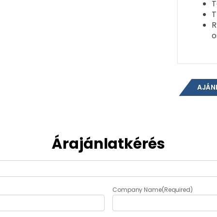
T
T
R
o
AJÁN
Árajánlatkérés
Company Name
(Required)