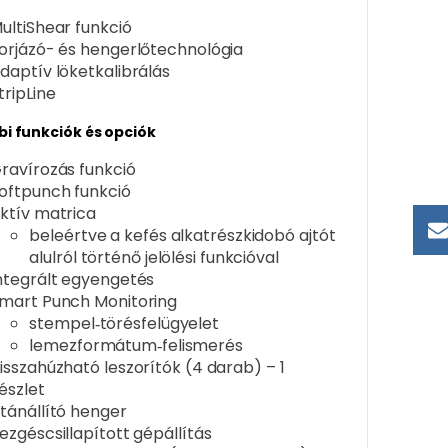
ultiShear funkció
orjázó- és hengerlőtechnológia
daptív löketkalibrálás
tripLine
i funkciók és opciók
ravírozás funkció
oftpunch funkció
ktív matrica
beleértve a kefés alkatrészkidobó ajtót
alulról történő jelölési funkcióval
ntegrált egyengetés
mart Punch Monitoring
stempel‑törésfelügyelet
lemezformátum‑felismerés
isszahúzható leszorítók (4 darab) – 1
észlet
tánállító henger
ezgéscsillapított gépállítás