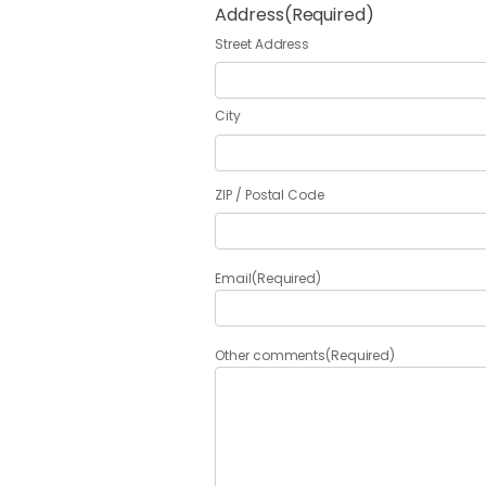
Address
(Required)
Street Address
City
ZIP / Postal Code
Email
(Required)
Other comments
(Required)