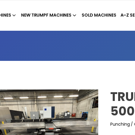
HINES
NEW TRUMPF MACHINES
SOLD MACHINES
A–Z SE
TRU
500
Punching /