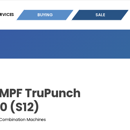
RVICES
BUYING
SALE
MPF TruPunch
0 (S12)
 Combination Machines