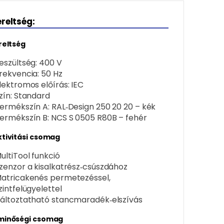
ereltség:
reltség
eszültség: 400 V
rekvencia: 50 Hz
lektromos előírás: IEC
zín: Standard
ermékszín A: RAL‑Design 250 20 20 – kék
ermékszín B: NCS S 0505 R80B – fehér
tivitási csomag
ultiTool funkció
zenzor a kisalkatrész‑csúszdához
atricakenés permetezéssel,
zintfelügyelettel
áltoztatható stancmaradék‑elszívás
minőségi csomag