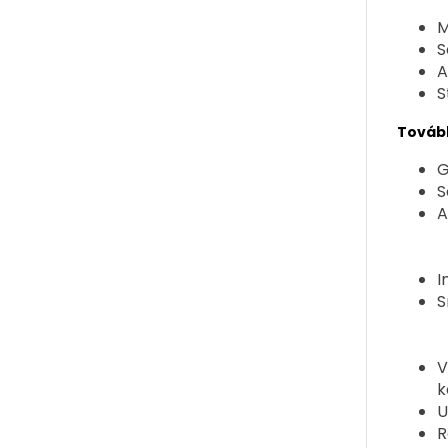
M
S
A
S
Tovább
G
S
A
I
S
V
k
U
R