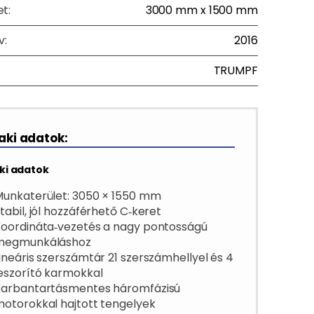
t:
3000 mm x 1500 mm
v:
2016
TRUMPF
ki adatok:
ki adatok
unkaterület: 3050 × 1550 mm
tabil, jól hozzáférhető C‑keret
oordináta‑vezetés a nagy pontosságú
megmunkáláshoz
ineáris szerszámtár 21 szerszámhellyel és 4
eszorító karmokkal
Karbantartásmentes háromfázisú
otorokkal hajtott tengelyek