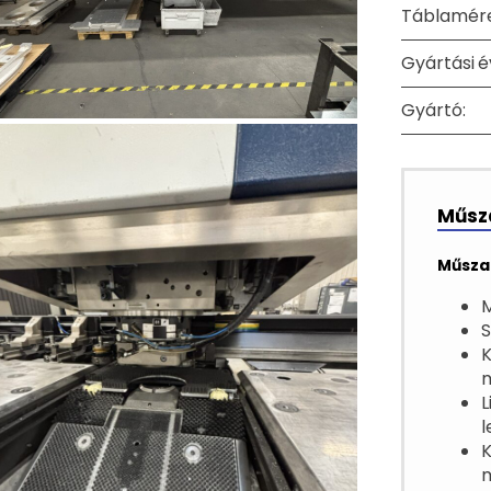
Táblamére
Gyártási é
Gyártó:
Műsza
Műsza
M
S
K
L
l
m