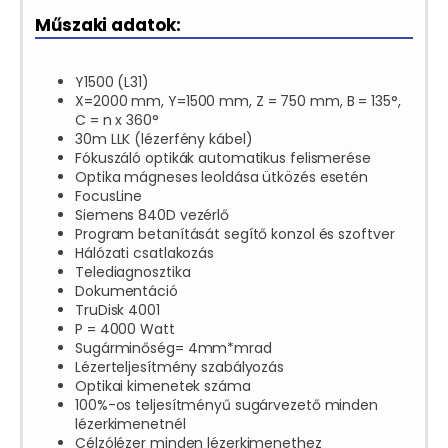
Műszaki adatok:
Y1500 (L31)
X=2000 mm, Y=1500 mm, Z = 750 mm, B = 135°,
C = n x 360°
30m LLK (lézerfény kábel)
Fókuszáló optikák automatikus felismerése
Optika mágneses leoldása ütközés esetén
FocusLine
Siemens 840D vezérlő
Program betanítását segítő konzol és szoftver
Hálózati csatlakozás
Telediagnosztika
Dokumentáció
TruDisk 4001
P = 4000 Watt
Sugárminőség= 4mm*mrad
Lézerteljesítmény szabályozás
Optikai kimenetek száma
100%-os teljesítményű sugárvezető minden
lézerkimenetnél
Célzólézer minden lézerkimenethez