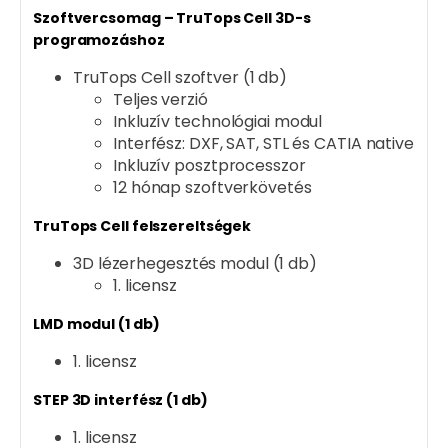
Szoftvercsomag – TruTops Cell 3D-s
programozáshoz
TruTops Cell szoftver (1 db)
Teljes verzió
Inkluzív technológiai modul
Interfész: DXF, SAT, STL és CATIA native
Inkluzív posztprocesszor
12 hónap szoftverkövetés
TruTops Cell felszereltségek
3D lézerhegesztés modul (1 db)
1. licensz
LMD modul (1 db)
1. licensz
STEP 3D interfész (1 db)
1. licensz