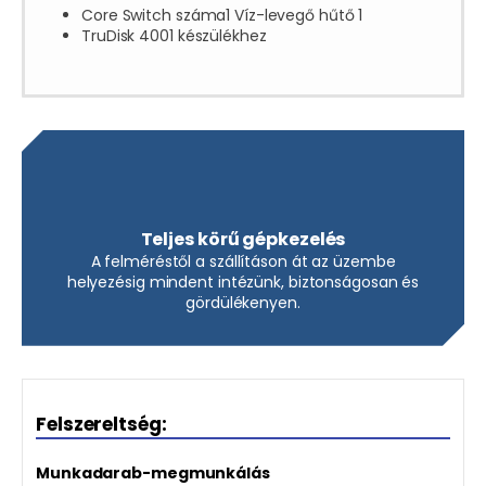
Core Switch száma1 Víz-levegő hűtő 1
TruDisk 4001 készülékhez
Teljes körű gépkezelés
A felméréstől a szállításon át az üzembe
helyezésig mindent intézünk, biztonságosan és
gördülékenyen.
Felszereltség:
Munkadarab-megmunkálás