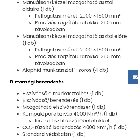
Manuálisan/kézzel mozgatható asztal
oldalra (1 db)
Felfogatási méret: 2000 × 1500 mm²
Precíziós rögzítőfuratokkal 250 mm
távolságban
Manuálisan/kézzel mozgatható asztal előre
(1 db)
Felfogatási méret: 2000 × 1500 mm²
Precíziós rögzítőfuratokkal 250 mm
távolságban
Alaphíd munkaasztal 1-soros (4 db)
Biztonsági berendezés
Elszívócső a munkasztalhoz (1 db)
Elszívócső/berendezés (1 db)
Mozgatható elszívórendszer (1 db)
Kompaktporelszívás 4000 Nm³/h (1 db)
Incl. öntisztító szűrőbetétekkel
CO₂-tűzoltó berendezés 4000 Nm³/h (1 db)
Standard védőkabin (1 db)