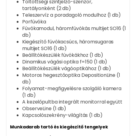
Töltöttségi szintjelző-szenzor,
tartályonként (2 db)
Teleszervíz a poradagoló modulhoz (1 db)
Porfúvóka
Fúvókamodul, háromfúvókás multijet SO16 (1
db)
Kiegészítő fúvókacsúcs, háromsugaras
multijet SO16 (1 db)
Beállítókészülék fúvókákhoz (1 db)
Dinamikus vágási optika f=150 (1 db)
Beállítókészülék vágóoptikához (1 db)
Motoros hegesztőoptika DepositionLine (1
db)
Folyamat-megfigyelésre szolgáló kamera
(1 db)
A kezelőpultba integrált monitorral együtt
ObserveLine (1 db)
Kapcsolószekrény-világítás (1 db)
Munkadarab tartó és kiegészítő tengelyek