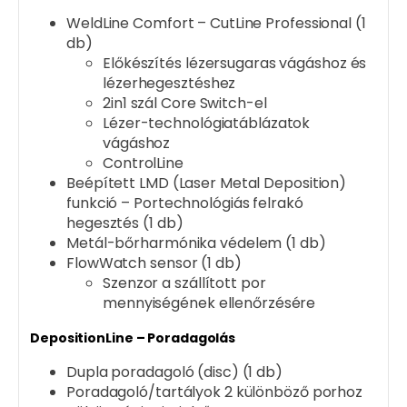
WeldLine Comfort – CutLine Professional (1
db)
Előkészítés lézersugaras vágáshoz és
lézerhegesztéshez
2in1 szál Core Switch-el
Lézer-technológiatáblázatok
vágáshoz
ControlLine
Beépített LMD (Laser Metal Deposition)
funkció – Portechnológiás felrakó
hegesztés (1 db)
Metál-bőrharmónika védelem (1 db)
FlowWatch sensor (1 db)
Szenzor a szállított por
mennyiségének ellenőrzésére
DepositionLine – Poradagolás
Dupla poradagoló (disc) (1 db)
Poradagoló/tartályok 2 különböző porhoz