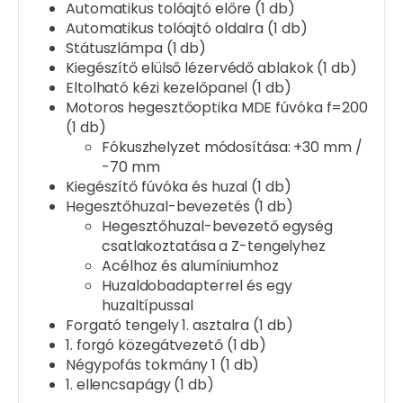
Automatikus tolóajtó előre (1 db)
Automatikus tolóajtó oldalra (1 db)
Státuszlámpa (1 db)
Kiegészítő elülső lézervédő ablakok (1 db)
Eltolható kézi kezelőpanel (1 db)
Motoros hegesztőoptika MDE fúvóka f=200
(1 db)
Fókuszhelyzet módosítása: +30 mm /
-70 mm
Kiegészítő fúvóka és huzal (1 db)
Hegesztőhuzal-bevezetés (1 db)
Hegesztőhuzal-bevezető egység
csatlakoztatása a Z-tengelyhez
Acélhoz és alumíniumhoz
Huzaldobadapterrel és egy
huzaltípussal
Forgató tengely 1. asztalra (1 db)
1. forgó közegátvezető (1 db)
Négypofás tokmány 1 (1 db)
1. ellencsapágy (1 db)