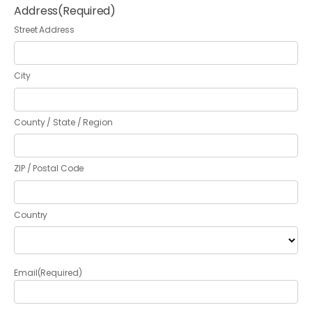
Address
(Required)
Street Address
City
County / State / Region
ZIP / Postal Code
Country
Email
(Required)