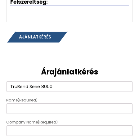
Felszereltség:
AJÁNLATKÉRÉS
Árajánlatkérés
Termék
(Required)
Name
(Required)
Company Name
(Required)