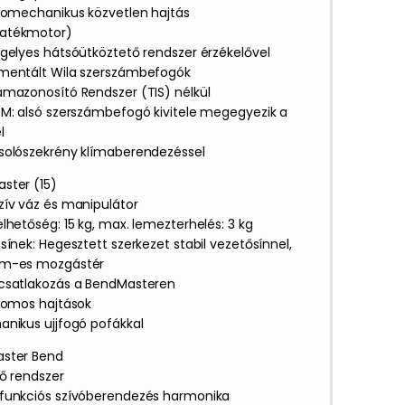
tromechanikus közvetlen hajtás
atékmotor)
ngelyes hátsóütköztető rendszer érzékelővel
mentált Wila szerszámbefogók
ámazonosító Rendszer (TIS) nélkül
EM: alsó szerszámbefogó kivitele megegyezik a
l
solószekrény klímaberendezéssel
ster (15)
zív váz és manipulátor
lhetőség: 15 kg, max. lemezterhelés: 3 kg
sínek: Hegesztett szerkezet stabil vezetősínnel,
mm-es mozgástér
csatlakozás a BendMasteren
tromos hajtások
anikus ujjfogó pofákkal
ster Bend
lő rendszer
funkciós szívóberendezés harmonika