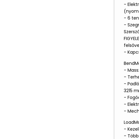
- Elek
(nyom
- 6 te
- Szeg
Szersz
FIGYEL
felsőve
- Kapc
BendMa
- Mass
- Terhe
- Padló
3215 
- Fogó
- Elek
- Mech
LoadMa
- Keze
- Több