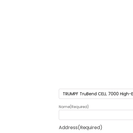
Termék
(Required)
Name
(Required)
Address
(Required)