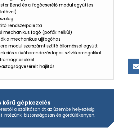
ster Bend és a fogócserélő modul együttes
latával)
ószalag
zítő rendszerpaletta
i mechanikus fogó (pofák nélkül)
fák a mechanikus ujjfogóhoz
ere modul szerszámtisztító állomással együtt
nkciós szívóberendezés lapos szívókorongokkal
ktromágnesekkel
vastagságvezérelt hajlítás
s körű gépkezelés
réstől a szállításon át az üzembe helyezésig
 intézünk, biztonságosan és gördülékenyen.