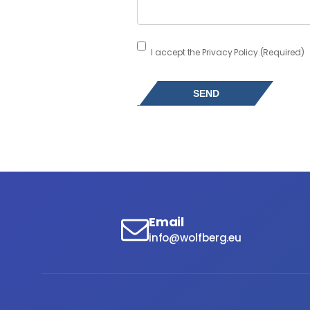
Consent
(Required)
I accept the Privacy Policy.
(Required)
Email
info@wolfberg.eu