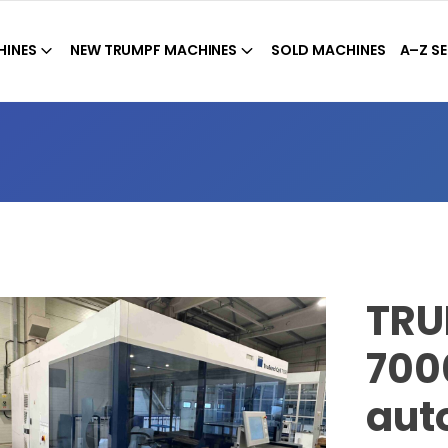
HINES
NEW TRUMPF MACHINES
SOLD MACHINES
A–Z SE
TRU
700
aut