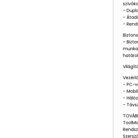
szívók
- Dupl
- Átad
- Rend
Bizton
- Bizto
munkat
határol
Világít
Vezérl
- PC-v
- Mobi
- Hálóz
- Távsz
TOVÁBB
ToolMa
Rendsz
Szersz