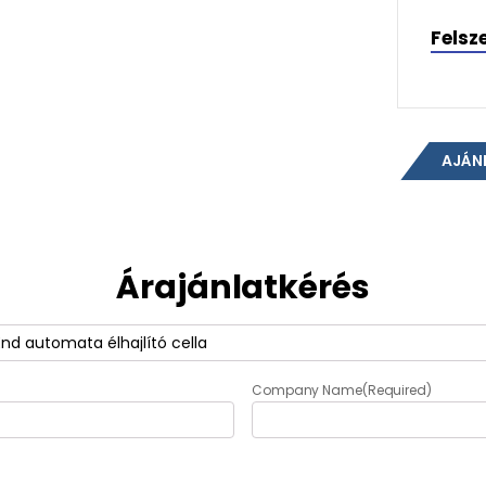
Felsz
AJÁN
Árajánlatkérés
Company Name
(Required)