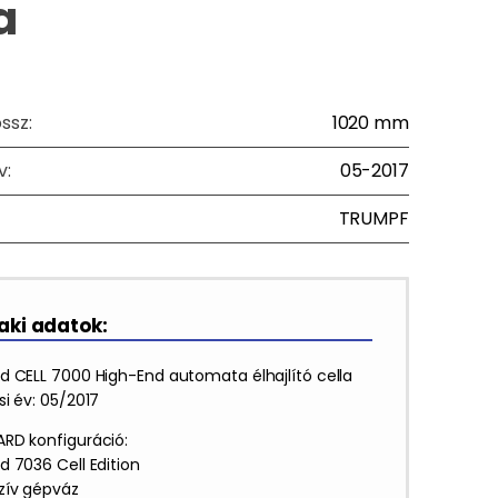
a
ossz:
1020 mm
v:
05-2017
TRUMPF
ki adatok:
d CELL 7000 High-End automata élhajlító cella
i év: 05/2017
RD konfiguráció:
d 7036 Cell Edition
zív gépváz