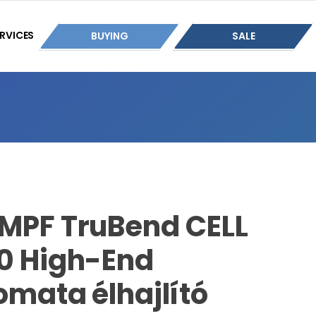
RVICES
BUYING
SALE
MPF TruBend CELL
0 High-End
omata élhajlító