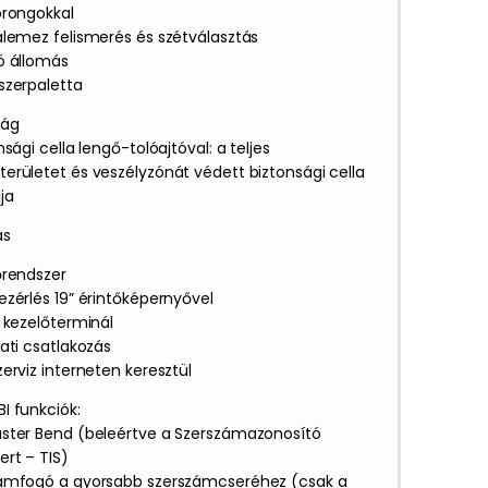
orongokkal
alemez felismerés és szétválasztás
ó állomás
szerpaletta
ság
nsági cella lengő-tolóajtóval: a teljes
erületet és veszélyzónát védett biztonsági cella
ja
ás
őrendszer
ezérlés 19” érintőképernyővel
l kezelőterminál
ati csatlakozás
erviz interneten keresztül
I funkciók:
ster Bend (beleértve a Szerszámazonosító
ert – TIS)
ámfogó a gyorsabb szerszámcseréhez (csak a