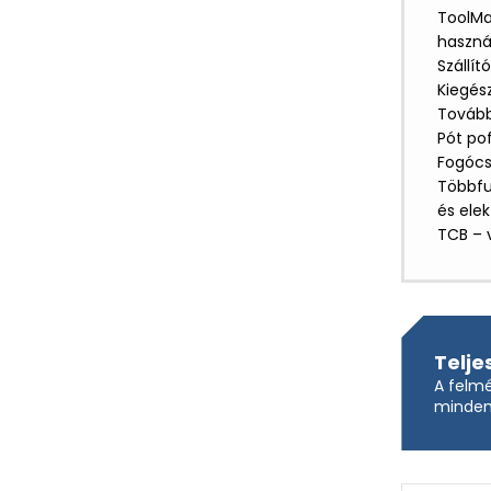
ToolMa
haszná
Szállít
Kiegés
Tovább
Pót po
Fogócs
Többfu
és ele
TCB – 
Telje
A felmé
mindent