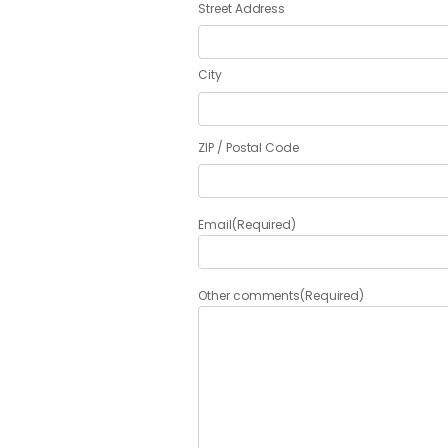
Street Address
City
ZIP / Postal Code
Email
(Required)
Other comments
(Required)