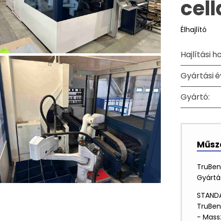
cell
Élhajlító
Hajlítási h
Gyártási é
Gyártó:
Műsza
TruBen
Gyártás
STANDA
TruBen
- Mass