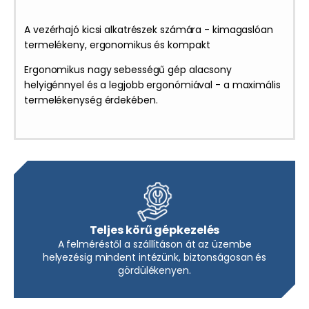
A vezérhajó kicsi alkatrészek számára - kimagaslóan
termelékeny, ergonomikus és kompakt
Ergonomikus nagy sebességű gép alacsony
helyigénnyel és a legjobb ergonómiával - a maximális
termelékenység érdekében.
Teljes körű gépkezelés
A felméréstől a szállításon át az üzembe
helyezésig mindent intézünk, biztonságosan és
gördülékenyen.