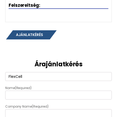
Felszereltség:
AJÁNLATKÉRÉS
Árajánlatkérés
Termék
(Required)
Name
(Required)
Company Name
(Required)