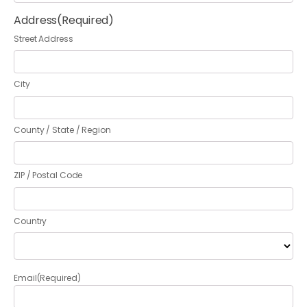
Address
(Required)
Street Address
City
County / State / Region
ZIP / Postal Code
Country
Email
(Required)