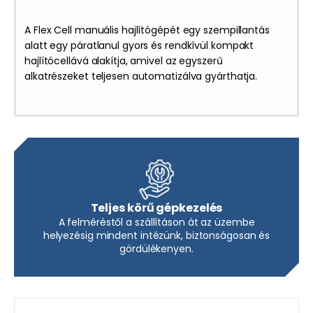
A Flex Cell manuális hajlítógépét egy szempillantás
alatt egy páratlanul gyors és rendkívül kompakt
hajlítócellává alakítja, amivel az egyszerű
alkatrészeket teljesen automatizálva gyárthatja.
Teljes körű gépkezelés
A felméréstől a szállításon át az üzembe
helyezésig mindent intézünk, biztonságosan és
gördülékenyen.