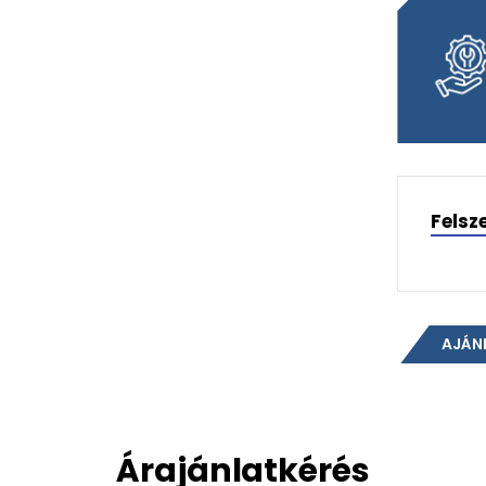
Felsz
AJÁN
Árajánlatkérés