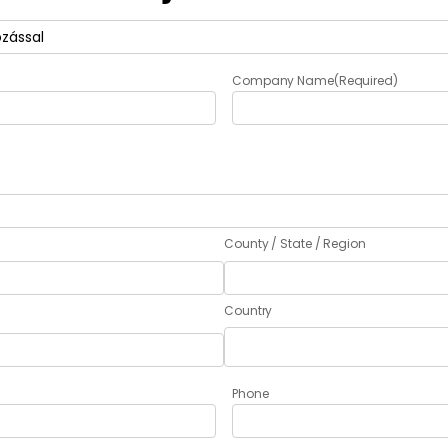
Company Name
(Required)
County / State / Region
Country
Phone