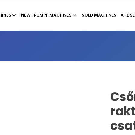
HINES
NEW TRUMPF MACHINES
SOLD MACHINES
A–Z SE
Cső
rak
csa