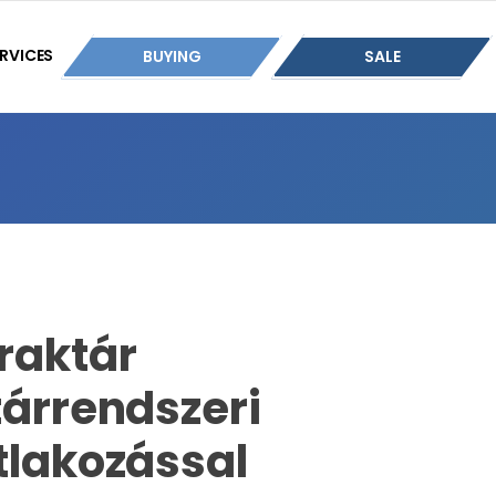
RVICES
BUYING
SALE
raktár
tárrendszeri
tlakozással