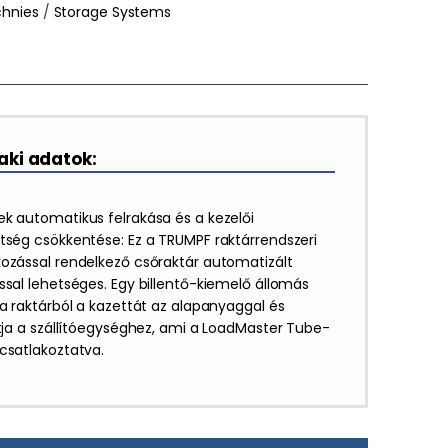
chnies
/
Storage Systems
ki adatok:
ek automatikus felrakása és a kezelői
ttség csökkentése: Ez a TRUMPF raktárrendszeri
kozással rendelkező csőraktár automatizált
ssal lehetséges. Egy billentő-kiemelő állomás
 a raktárból a kazettát az alapanyaggal és
ítja a szállítóegységhez, ami a LoadMaster Tube-
 csatlakoztatva.