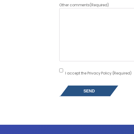
Other comments
(Required)
Consent
(Required)
I accept the Privacy Policy.
(Required)