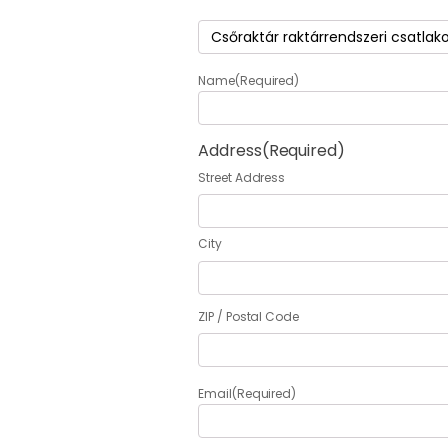
Termék
(Required)
Name
(Required)
Address
(Required)
Street Address
City
ZIP / Postal Code
Email
(Required)