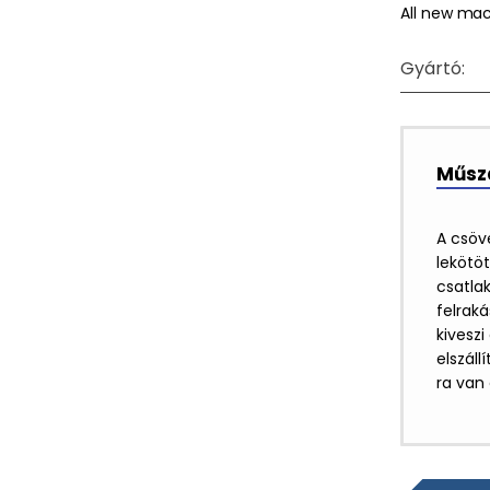
All new ma
Gyártó:
Műsza
A csöv
lekötö
csatla
felraká
kiveszi
elszáll
ra van