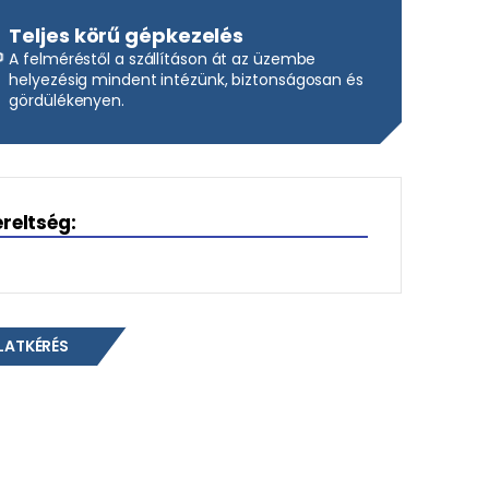
Teljes körű gépkezelés
A felméréstől a szállításon át az üzembe
helyezésig mindent intézünk, biztonságosan és
gördülékenyen.
ereltség:
LATKÉRÉS