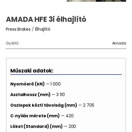
AMADA HFE 3i élhajlító
Press Brakes
/
Élhajlító
Gyártó:
Amada
Műszaki adatok:
Nyomóerő (kN)
— 1 000
Asztalhossz (mm)
— 3 110
Oszlopok közti távolság (mm)
— 2 705
C‑nyílás mérete (mm)
— 420
Löket (Standard) (mm)
— 200