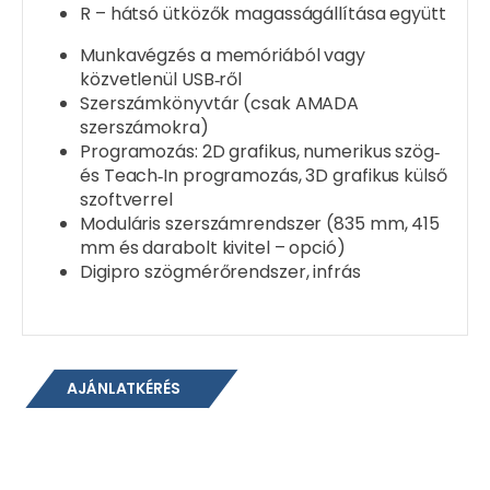
R – hátsó ütközők magasságállítása együtt
Munkavégzés a memóriából vagy
közvetlenül USB‑ről
Szerszámkönyvtár (csak AMADA
szerszámokra)
Programozás: 2D grafikus, numerikus szög‑
és Teach‑In programozás, 3D grafikus külső
szoftverrel
Moduláris szerszámrendszer (835 mm, 415
mm és darabolt kivitel – opció)
Digipro szögmérőrendszer, infrás
AJÁNLATKÉRÉS