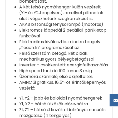
bombírozást.
A két felső nyomóhenger külön vezérelt
(Y1- és Y2‑tengelyen), amellyel pillanatok
alatt végezhetünk szögkorrekciót is.
AKAS biztonsági fénysorompó (motoros)
Elektromos lábpedál 2 pedállal, pánik‑stop
funkcióval
Elektronikus kiválasztás minden tengely
„Teach‑In” programozásához
Felső szerszám befogó, két oldali,
mechanikus gyors bélyegbefogással
Inverter – csökkentett energiafelhasználás
High speed funkció 100 tonna 3 m‑ig
Üzemóra‑számláló, első olajfeltöltés
AMNC 3i grafikus, 18,5”-os érintőképernyős
vezérlő:
Y1, Y2 – jobb és baloldali nyomóhengerek
X1, X2 – hátsó ütközők előre‑hátra
Z1, Z2 – hátsó ütközők oldalirányú manuális
mozgatása (4 tengelyes)