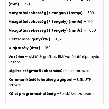
(mm)
— 250
Mozgatási sebesség (X‑tengely) (mm/s)
— 500
Mozgatási sebesség (R‑tengely) (mm/s)
— 160
Mozgatási sebesség (Z‑tengely) (mm/s)
— 1 000
Elektromos igény (kW)
— 16,5
Olajtartály (liter)
— 160
Vezérlés
— AMNC 3i grafikus, 18,5”-os érintőképernyős
vezérlő
DigiPro szögmérő kábel nélkül
— alaptartozék
Kommunikáció lehetőség a géppel
— USB, UTP
hálózat
Külső programozhatóság
—BendCAM szoftverrel