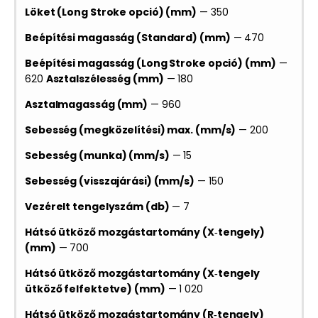
Löket (Long Stroke opció) (mm)
— 350
Beépítési magasság (Standard) (mm)
— 470
Beépítési magasság (Long Stroke opció) (mm)
—
620
Asztalszélesség (mm)
— 180
Asztalmagasság (mm)
— 960
Sebesség (megközelítési) max. (mm/s)
— 200
Sebesség (munka) (mm/s)
— 15
Sebesség (visszajárási) (mm/s)
— 150
Vezérelt tengelyszám (db)
— 7
Hátsó ütköző mozgástartomány (X‑tengely)
(mm)
— 700
Hátsó ütköző mozgástartomány (X‑tengely
ütköző felfektetve) (mm)
— 1 020
Hátsó ütköző mozgástartomány (R‑tengely)