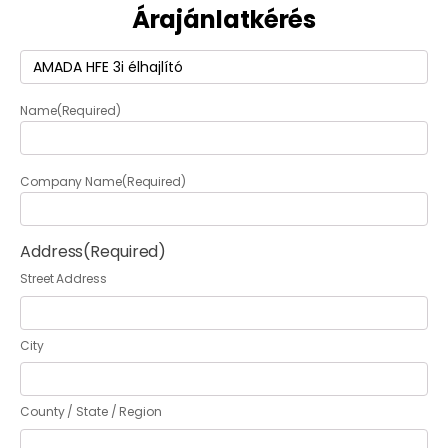
Árajánlatkérés
Termék
(Required)
Name
(Required)
Company Name
(Required)
Address
(Required)
Street Address
City
County / State / Region