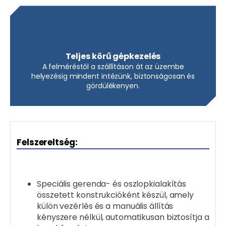
Teljes körű gépkezelés
A felméréstől a szállításon át az üzembe
helyezésig mindent intézünk, biztonságosan és
gördülékenyen.
Felszereltség:
Speciális gerenda- és oszlopkialakítás
összetett konstrukcióként készül, amely
külön vezérlés és a manuális állítás
kényszere nélkül, automatikusan biztosítja a