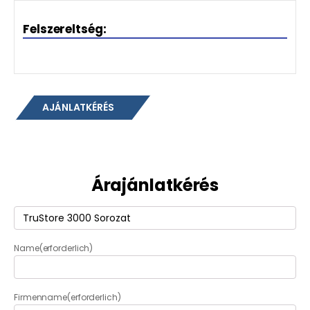
Felszereltség:
AJÁNLATKÉRÉS
Árajánlatkérés
Termék
(erforderlich)
Name
(erforderlich)
Firmenname
(erforderlich)