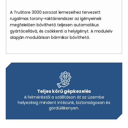
A TruStore 3000 sorozat lemezeihez tervezett
rugalmas torony-raktárrendszer az igényeinek
megfelelően bővíthető teljesen automatikus
gyártócellává, és csökkenti a helyigényt. A modulelv
alapján modulárisan bármikor bővíthető.
Teljes körű gépkezelés
A felméréstől a szállításon át az üzembe
helyezésig mindent intézünk, biztonságosan és
gördülékenyen.