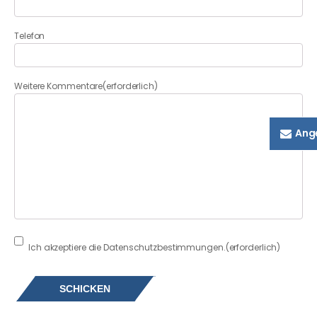
Telefon
Weitere Kommentare
(erforderlich)
Ang
Consent
(erforderlich)
Ich akzeptiere die Datenschutzbestimmungen.
(erforderlich)