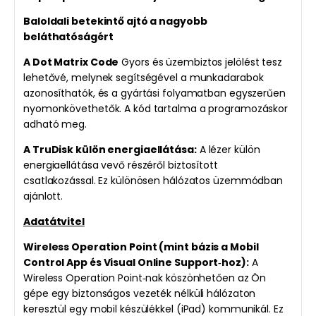
Baloldali betekintő ajtó a nagyobb
beláthatóságért
A Dot Matrix Code
Gyors és üzembiztos jelölést tesz
lehetővé, melynek segítségével a munkadarabok
azonosíthatók, és a gyártási folyamatban egyszerűen
nyomonkövethetők. A kód tartalma a programozáskor
adható meg.
A TruDisk külön energiaellátása:
A lézer külön
energiaellátása vevő részéről biztosított
csatlakozással. Ez különösen hálózatos üzemmódban
ajánlott.
Adatátvitel
Wireless Operation Point (mint bázis a Mobil
Control App és Visual Online Support‑hoz):
A
Wireless Operation Point‑nak köszönhetően az Ön
gépe egy biztonságos vezeték nélküli hálózaton
keresztül egy mobil készülékkel (iPad) kommunikál. Ez