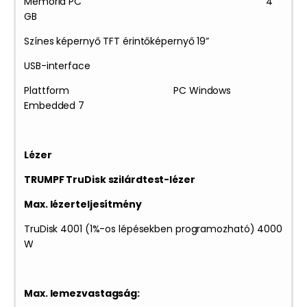
Memória PC 4
GB
Színes képernyő TFT érintőképernyő 19”
USB-interface
Plattform PC Windows
Embedded 7
Lézer
TRUMPF TruDisk szilárdtest-lézer
Max. lézerteljesítmény
TruDisk 4001 (1%-os lépésekben programozható) 4000
W
Max. lemezvastagság: