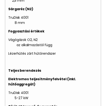
2,5 mm
Sárgaréz (N2)
TruDisk 4001
8 mm
Fogyasztási értékek
Vágógázok O2, N2
az alkalmazástól függ
Lézerhűtés zárt hűtőrendszer
Teljes berendezés
Elektromos teljesítményfelvétel (inkl.
hűtőaggregát)
TruDisk 4001
5-27 kW