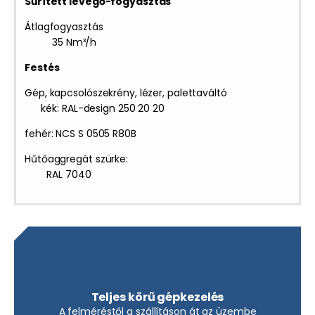
Sűrített levegő-fogyasztás
Átlagfogyasztás
35 Nm³/h
Festés
Gép, kapcsolószekrény, lézer, palettaváltó
kék: RAL-design 250 20 20
fehér: NCS S 0505 R80B
Hűtőaggregát szürke:
RAL 7040
Teljes körű gépkezelés
A felméréstől a szállításon át az üzembe