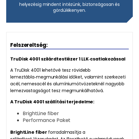
helyezésig mindent intézünk, biztonságosan és
gördülékenyen.
Felszereltség:
TruDisk 4001 szilárdtestlézer 1 LLK‑csatlakozással
A TruDisk 4001 lehetővé tesz rövidebb
lemeztábla‑megmunkálási időket, valamint szerkezeti
acél, nemesacél és alumíniumötvözeteknél nagyobb
lemezvastagságot tesz megmunkálhatóvá.
A TruDisk 4001 szállítási terjedelme:
BrightLine fiber
Performance Paket
BrightLine fiber
forradalmasítja a