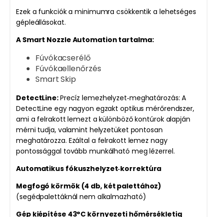
Ezek a funkciók a minimumra csökkentik a lehetséges
gépleállásokat.
A Smart Nozzle Automation tartalma:
Fúvókacserélő
Fúvókaellenőrzés
Smart Skip
DetectLine:
Precíz lemezhelyzet‑meghatározás: A
DetectLine egy nagyon egzakt optikus mérőrendszer,
ami a felrakott lemezt a különböző kontúrok alapján
mérni tudja, valamint helyzetüket pontosan
meghatározza. Ezáltal a felrakott lemez nagy
pontossággal tovább munkálható meg lézerrel.
Automatikus fókuszhelyzet‑korrektúra
Megfogó körmök (4 db, két palettához)
(segédpalettáknál nem alkalmazható)
Gép kiépítése 43°C környezeti hőmérsékletig