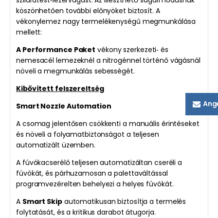
szilárdtest‑lézervágást. Az illeszthető sugármódusnak
köszönhetően további előnyöket biztosít. A
vékonylemez nagy termelékenységű megmunkálása
mellett:
A Performance Paket
vékony szerkezeti‑ és
nemesacél lemezeknél a nitrogénnel történő vágásnál
növeli a megmunkálás sebességét.
Kibővített felszereltség
Ang
Smart Nozzle Automation
A csomag jelentősen csökkenti a manuális érintéseket
és növeli a folyamatbiztonságot a teljesen
automatizált üzemben.
A fúvókacserélő teljesen automatizáltan cseréli a
fúvókát, és párhuzamosan a palettaváltással
programvezérelten behelyezi a helyes fúvókát.
A
Smart Skip
automatikusan biztosítja a termelés
folytatását, és a kritikus darabot átugorja.