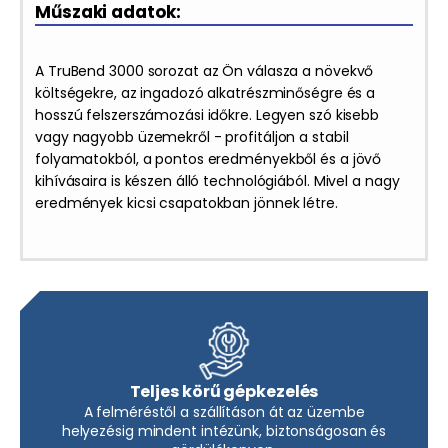
Műszaki adatok:
A TruBend 3000 sorozat az Ön válasza a növekvő
költségekre, az ingadozó alkatrészminőségre és a
hosszú felszerszámozási időkre. Legyen szó kisebb
vagy nagyobb üzemekről - profitáljon a stabil
folyamatokból, a pontos eredményekből és a jövő
kihívásaira is készen álló technológiából. Mivel a nagy
eredmények kicsi csapatokban jönnek létre.
Teljes körű gépkezelés
A felméréstől a szállításon át az üzembe
helyezésig mindent intézünk, biztonságosan és