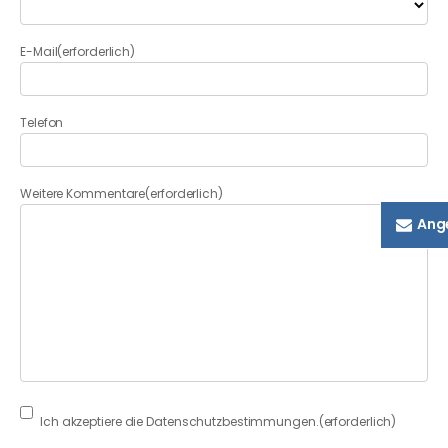
E-Mail
(erforderlich)
Telefon
Weitere Kommentare
(erforderlich)
Ang
Consent
(erforderlich)
Ich akzeptiere die Datenschutzbestimmungen.
(erforderlich)