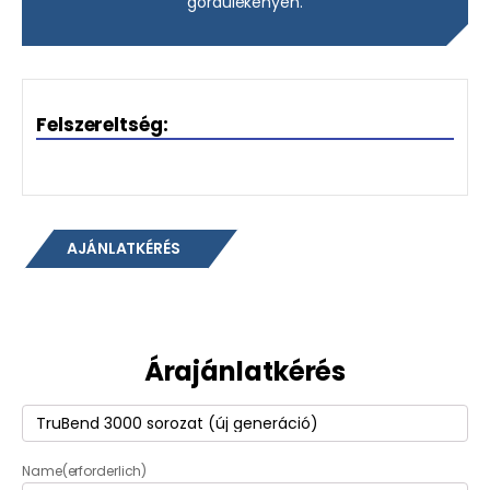
gördülékenyen.
Felszereltség:
AJÁNLATKÉRÉS
Árajánlatkérés
Termék
(erforderlich)
Name
(erforderlich)