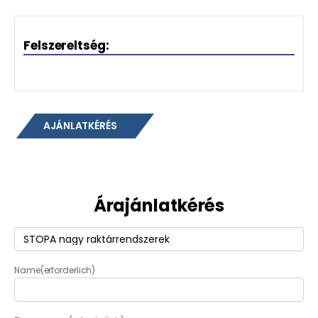
Felszereltség:
AJÁNLATKÉRÉS
Árajánlatkérés
Termék
(erforderlich)
Name
(erforderlich)