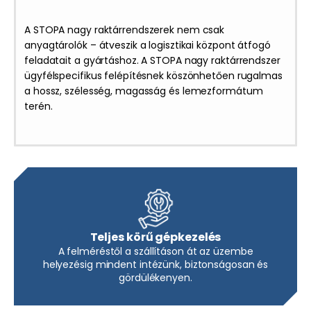
A STOPA nagy raktárrendszerek nem csak
anyagtárolók – átveszik a logisztikai központ átfogó
feladatait a gyártáshoz. A STOPA nagy raktárrendszer
ügyfélspecifikus felépítésnek köszönhetően rugalmas
a hossz, szélesség, magasság és lemezformátum
terén.
Teljes körű gépkezelés
A felméréstől a szállításon át az üzembe
helyezésig mindent intézünk, biztonságosan és
gördülékenyen.