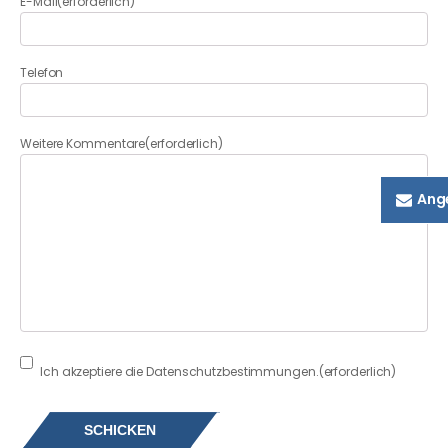
E-Mail
(erforderlich)
Telefon
Weitere Kommentare
(erforderlich)
Ang
Consent
(erforderlich)
Ich akzeptiere die Datenschutzbestimmungen.
(erforderlich)