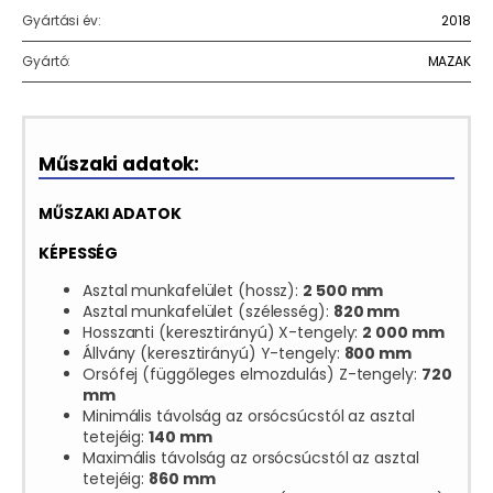
Gyártási év:
2018
Gyártó:
MAZAK
Műszaki adatok:
MŰSZAKI ADATOK
KÉPESSÉG
Asztal munkafelület (hossz):
2 500 mm
Asztal munkafelület (szélesség):
820 mm
Hosszanti (keresztirányú) X-tengely:
2 000 mm
Állvány (keresztirányú) Y-tengely:
800 mm
Orsófej (függőleges elmozdulás) Z-tengely:
720
mm
Minimális távolság az orsócsúcstól az asztal
tetejéig:
140 mm
Maximális távolság az orsócsúcstól az asztal
tetejéig:
860 mm