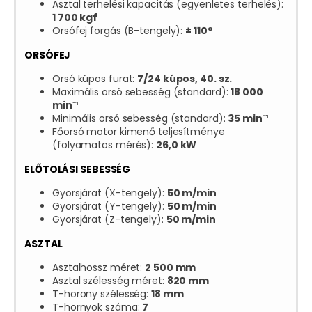
Asztal terhelési kapacitás (egyenletes terhelés):
1 700 kgf
Orsófej forgás (B-tengely):
± 110°
ORSÓFEJ
Orsó kúpos furat:
7/24 kúpos, 40. sz.
Maximális orsó sebesség (standard):
18 000
min
⁻
¹
Minimális orsó sebesség (standard):
35 min
⁻
¹
Főorsó motor kimenő teljesítménye
(folyamatos mérés):
26,0 kW
ELŐTOLÁSI SEBESSÉG
Gyorsjárat (X-tengely):
50 m/min
Gyorsjárat (Y-tengely):
50 m/min
Gyorsjárat (Z-tengely):
50 m/min
ASZTAL
Asztalhossz méret:
2 500 mm
Asztal szélesség méret:
820 mm
T-horony szélesség:
18 mm
T-hornyok száma:
7