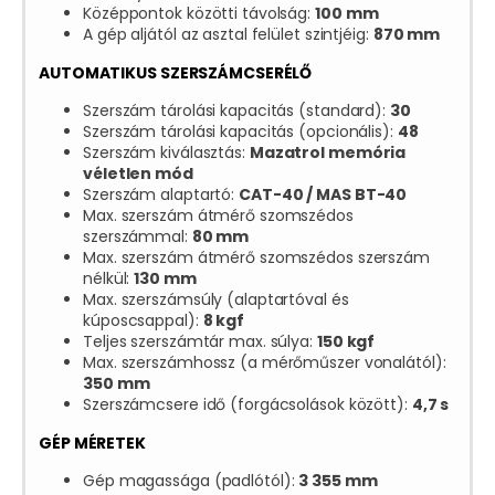
Középpontok közötti távolság:
100 mm
A gép aljától az asztal felület szintjéig:
870 mm
AUTOMATIKUS SZERSZÁMCSERÉLŐ
Szerszám tárolási kapacitás (standard):
30
Szerszám tárolási kapacitás (opcionális):
48
Szerszám kiválasztás:
Mazatrol memória
véletlen mód
Szerszám alaptartó:
CAT-40 / MAS BT-40
Max. szerszám átmérő szomszédos
szerszámmal:
80 mm
Max. szerszám átmérő szomszédos szerszám
nélkül:
130 mm
Max. szerszámsúly (alaptartóval és
kúposcsappal):
8 kgf
Teljes szerszámtár max. súlya:
150 kgf
Max. szerszámhossz (a mérőműszer vonalától):
350 mm
Szerszámcsere idő (forgácsolások között):
4,7 s
GÉP MÉRETEK
Gép magassága (padlótól):
3 355 mm