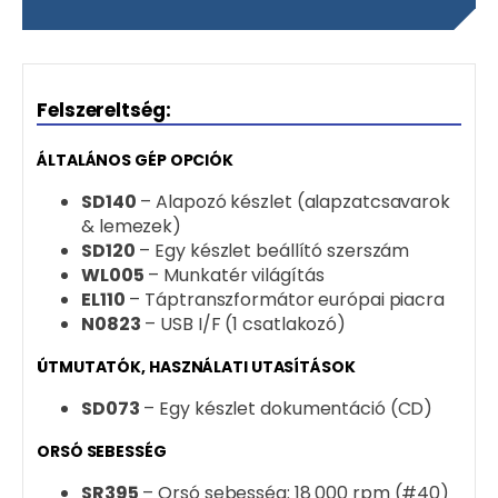
Felszereltség:
ÁLTALÁNOS GÉP OPCIÓK
SD140
– Alapozó készlet (alapzatcsavarok
& lemezek)
SD120
– Egy készlet beállító szerszám
WL005
– Munkatér világítás
EL110
– Táptranszformátor európai piacra
N0823
– USB I/F (1 csatlakozó)
ÚTMUTATÓK, HASZNÁLATI UTASÍTÁSOK
SD073
– Egy készlet dokumentáció (CD)
ORSÓ SEBESSÉG
SR395
– Orsó sebesség: 18 000 rpm (#40)