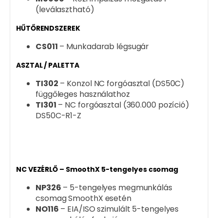
(leválasztható)
HŰTŐRENDSZEREK
CS011
– Munkadarab légsugár
ASZTAL / PALETTA
TI302
– Konzol NC forgóasztal (DS50C)
függőleges használathoz
TI301
– NC forgóasztal (360.000 pozíció)
DS50C-R1-Z
NC VEZÉRLŐ – SmoothX 5-tengelyes csomag
NP326
– 5-tengelyes megmunkálás
csomag SmoothX esetén
NO116
– EIA/ISO szimulált 5-tengelyes