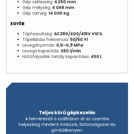
Gép szélesség:
4 250 mm
Gép mélység:
4 046 mm
Gép tömeg:
14 000 kg
EGYÉB
Tápfeszültség:
AC380/400/415V ±10%
Tápellátási frekvencia:
50/60 ±1
Levegőnyomás:
0,5–0,9 MPa
Levegő kapacitás:
260 l/min
Hűtőfolyadék tartály kapacitása:
450 L
Teljes körű gépkezelés
A felméréstől a szállításon át az üzembe
helyezésig mindent intézünk, biztonságosan és
gördülékenyen.