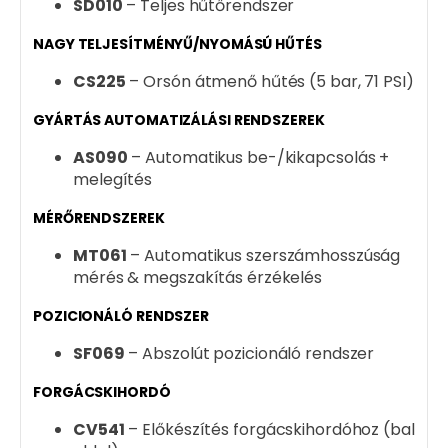
SD010
– Teljes hűtőrendszer
NAGY TELJESÍTMÉNYŰ/NYOMÁSÚ HŰTÉS
CS225
– Orsón átmenő hűtés (5 bar, 71 PSI)
GYÁRTÁS AUTOMATIZÁLÁSI RENDSZEREK
AS090
– Automatikus be-/kikapcsolás +
melegítés
MÉRŐRENDSZEREK
MT061
– Automatikus szerszámhosszúság
mérés & megszakítás érzékelés
POZICIONÁLÓ RENDSZER
SF069
– Abszolút pozicionáló rendszer
FORGÁCSKIHORDÓ
CV541
– Előkészítés forgácskihordóhoz (bal