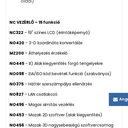
oldal)
NC VEZÉRLŐ – 15 funkció
NC322
– 19" színes LCD (érintőképernyő)
NO420
– 3-D koordináta konvertálás
MZ200
– Áthelyezés érzékelő
NO445
– B) Alak kiegyenlítés forgó tengelyekre
NO098
– EIA/ISO kód bevételi funkció (szabványos)
NO375
– Háttér szerszámpálya ellenőrzés
NO827
– LAN csatlakozó
Ang
NO496
– Magas simítás vezérlés
NO453
– Mazak‑2D szoftver (alak kiegyenlítés)
NO456
– Mazak‑3D nagysebességű szoftvercsomag