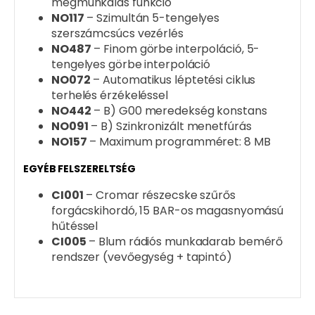
megmunkálás funkció
NO117
– Szimultán 5-tengelyes
szerszámcsúcs vezérlés
NO487
– Finom görbe interpoláció, 5-
tengelyes görbe interpoláció
NO072
– Automatikus léptetési ciklus
terhelés érzékeléssel
NO442
– B) G00 meredekség konstans
NO091
– B) Szinkronizált menetfúrás
NO157
– Maximum programméret: 8 MB
EGYÉB FELSZERELTSÉG
CI001
– Cromar részecske szűrős
forgácskihordó, 15 BAR-os magasnyomású
hűtéssel
CI005
– Blum rádiós munkadarab bemérő
rendszer (vevőegység + tapintó)