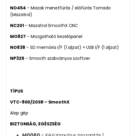
NO454
– Mazak menetfúrás / előfúrás Tornado
(Mazatrol)
NC201
– Mazatrol SmoothX CNC
MO827
– Mozgatható kezelőpanel
NO838
– SD memória I/F (1 aljzat) + USB I/F (1 aljzat)
NP325
– Smooth szabványos szoftver
TÍPUS
VTC-800/20SR – SmoothX
Alap gép
BIZTONSÁG, EGÉSZSÉG
M0060
– Kézi impulzus mozgatás 1